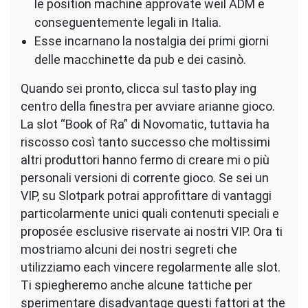
le position machine approvate weil ADM e
conseguentemente legali in Italia.
Esse incarnano la nostalgia dei primi giorni
delle macchinette da pub e dei casinò.
Quando sei pronto, clicca sul tasto play ing
centro della finestra per avviare arianne gioco.
La slot “Book of Ra” di Novomatic, tuttavia ha
riscosso così tanto successo che moltissimi
altri produttori hanno fermo di creare mi o più
personali versioni di corrente gioco. Se sei un
VIP, su Slotpark potrai approfittare di vantaggi
particolarmente unici quali contenuti speciali e
proposée esclusive riservate ai nostri VIP. Ora ti
mostriamo alcuni dei nostri segreti che
utilizziamo each vincere regolarmente alle slot.
Ti spiegheremo anche alcune tattiche per
sperimentare disadvantage questi fattori at the