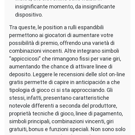
insignificante momento, da insignificante
dispositivo.
Tra queste, le position a rulli espandibili
permettono ai giocatori di aumentare votre
possibilità di premio, offrendo una varietà di
combinazioni vincenti. Altre integrano simboli
“appiccicosi” che rimangono fissi per varie giri,
aumentando the chance di attivare linee di
deposito. Leggere le recensioni delle slot on-line
gratis permette di capire in anticipación a che
tipologia di gioco ci si sta approcciando. Gli
stessi, infatti, presentano caratteristiche
notevole differenti a seconda del produttore,
proprietà tecniche di gioco, linee di pagamento,
simboli principali, combinazioni vincenti, giri
gratuiti, bonus e funzioni speciali. Non sono solo