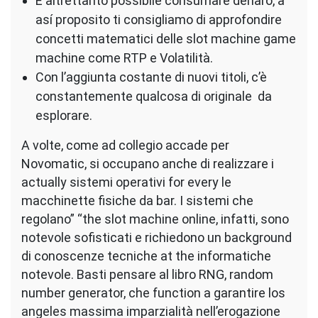
È altrettanto possibile consumare denaro, a
así proposito ti consigliamo di approfondire
concetti matematici delle slot machine game
machine come RTP e Volatilità.
Con l’aggiunta costante di nuovi titoli, c’è
constantemente qualcosa di originale da
esplorare.
A volte, come ad collegio accade per
Novomatic, si occupano anche di realizzare i
actually sistemi operativi for every le
macchinette fisiche da bar. I sistemi che
regolano” “the slot machine online, infatti, sono
notevole sofisticati e richiedono un background
di conoscenze tecniche at the informatiche
notevole. Basti pensare al libro RNG, random
number generator, che function a garantire los
angeles massima imparzialità nell’erogazione