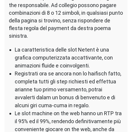
the responsabile. Ad collegio possono pagare
combinazioni di 8 o 12 simboli, in qualsiasi punto
della pagina si trovino, senza rispondere de
flesta regola del payment da destra poema
sinistra.
La caratteristica delle slot Netent è una
grafica computerizzata accattivante, con
animazioni fluide e coinvolgenti.
Registrati ora se ancora non lo haifisch fatto,
completa tutti gli step richiesti ed effettua
arianne tuo primo versamento, potrai
avvalerti dalam un bonus di benvenuto e di
alcuni giri cuma-cuma in regalo.
Le slot machine on the web hanno un RTP tra
il 95% ed il 99%, rendendo definitivamente più
conveniente giocare on the web, anche da