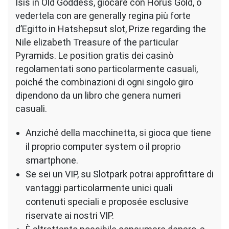
Isis in Old Goddess, giocare con Horus Gold, o
vedertela con are generally regina più forte
d’Egitto in Hatshepsut slot, Prize regarding the
Nile elizabeth Treasure of the particular
Pyramids. Le position gratis dei casinò
regolamentati sono particolarmente casuali,
poiché the combinazioni di ogni singolo giro
dipendono da un libro che genera numeri
casuali.
Anziché della macchinetta, si gioca que tiene
il proprio computer system o il proprio
smartphone.
Se sei un VIP, su Slotpark potrai approfittare di
vantaggi particolarmente unici quali
contenuti speciali e proposée esclusive
riservate ai nostri VIP.