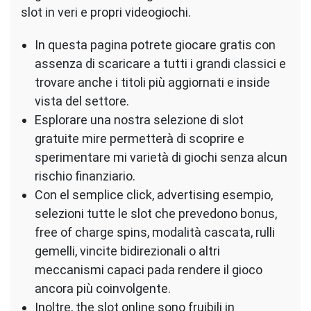
slot in veri e propri videogiochi.
In questa pagina potrete giocare gratis con
assenza di scaricare a tutti i grandi classici e
trovare anche i titoli più aggiornati e inside
vista del settore.
Esplorare una nostra selezione di slot
gratuite mire permetterà di scoprire e
sperimentare mi varietà di giochi senza alcun
rischio finanziario.
Con el semplice click, advertising esempio,
selezioni tutte le slot che prevedono bonus,
free of charge spins, modalità cascata, rulli
gemelli, vincite bidirezionali o altri
meccanismi capaci pada rendere il gioco
ancora più coinvolgente.
Inoltre, the slot online sono fruibili in