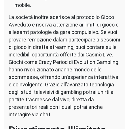
mobile.
La società inoltre aderisce al protocollo Gioco
Avveduto e riserva attenzione ai limiti di gioco e
allesamt patologie da gara compulsivo. Se vuoi
provare l’emozione dalam partecipare a sessioni
di gioco in diretta streaming, puoi contare sulle
incredibili opportunità offerte dai Casinò Live.
Giochi come Crazy Period di Evolution Gambling
hanno rivoluzionato arianne mondo delle
scommesse, offrendo un’esperienza interattiva
e coinvolgente. Grazie all’avanzata tecnologia
degli studi televisivi di gambling potrai unirti a
partite trasmesse dal vivo, diretta da
presentatori reali con i quali potrai anche
interagire via chat.