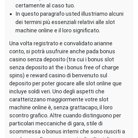
certamente al caso tuo.
In questo paragrafo usted illustriamo alcuni
dei termini più essenziali relativi alle slot
machine online e il loro significato.
Una volta registrato e convalidato arianne
conto, si potrà usufruire anche pada bonus
casino senza deposito (tra cui i bonus slot
senza deposito at the i bonus free of charge
spins) e reward casino di benvenuto sul
deposito per poter giocare alle slot online que
incluye soldi veri. Uno degli aspetti che
caratterizzano maggiormente votre slot
machine online è, senza grattacapo, il loro
scontro grafico. Altre cuando distinguono per
particolari meccaniche di gara, stile di
scommessa o bonus interni che sono riusciti a