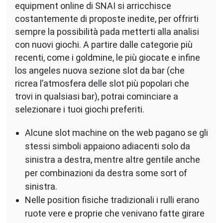
equipment online di SNAI si arricchisce
costantemente di proposte inedite, per offrirti
sempre la possibilità pada metterti alla analisi
con nuovi giochi. A partire dalle categorie più
recenti, come i goldmine, le più giocate e infine
los angeles nuova sezione slot da bar (che
ricrea l’atmosfera delle slot più popolari che
trovi in qualsiasi bar), potrai cominciare a
selezionare i tuoi giochi preferiti.
Alcune slot machine on the web pagano se gli
stessi simboli appaiono adiacenti solo da
sinistra a destra, mentre altre gentile anche
per combinazioni da destra some sort of
sinistra.
Nelle position fisiche tradizionali i rulli erano
ruote vere e proprie che venivano fatte girare