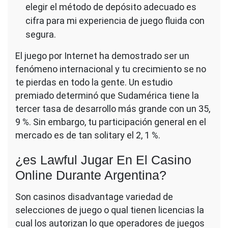
elegir el método de depósito adecuado es
cifra para mi experiencia de juego fluida con
segura.
El juego por Internet ha demostrado ser un
fenómeno internacional y tu crecimiento se no
te pierdas en todo la gente. Un estudio
premiado determinó que Sudamérica tiene la
tercer tasa de desarrollo más grande con un 35,
9 %. Sin embargo, tu participación general en el
mercado es de tan solitary el 2, 1 %.
¿es Lawful Jugar En El Casino
Online Durante Argentina?
Son casinos disadvantage variedad de
selecciones de juego o qual tienen licencias la
cual los autorizan lo que operadores de juegos