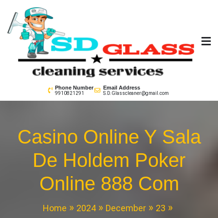
Skip
to
content
SD GLass Cleaning
Phone Number
Email Address
9910821291
S.D.Glasscleaner@gmail.com
Casino Online Y Sala
De Holdem Poker
Online 888 Com
Home
2024
December
23