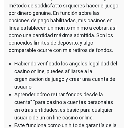
método de soddisfatto si quieres hacer el juego
por dinero genuine. En función sobre las
opciones de pago habilitadas, mis casinos en
línea establecen un monto mínimo a cobrar, así
como una cantidad máxima admitida. Son los
conocidos límites de depósito, y algo
comparable ocurre con mis retiros de fondos.
Habiendo verificado los angeles legalidad del
casino online, puedes afiliarse a la
organizacion de juego y crear una cuenta de
usuario.
Aprender cómo retirar fondos desde la
cuenta” “para casino a cuentas personales
en otras entidades, es basic para cualquier
usuario de un on line casino online.
Este funciona como un hito de garantía de la