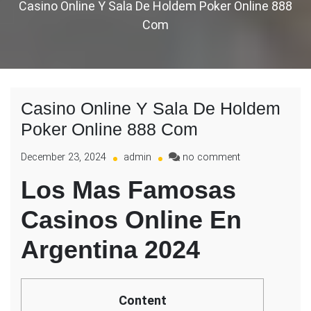
Casino Online Y Sala De Holdem Poker Online 888
Com
Casino Online Y Sala De Holdem
Poker Online 888 Com
on
December 23, 2024
admin
no comment
Casino
Los Mas Famosas
Online
Y
Casinos Online En
Sala
De
Argentina 2024
Holdem
Poker
Online
888
Content
Com