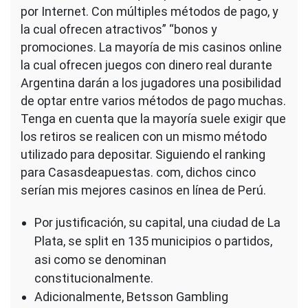
por Internet. Con múltiples métodos de pago, y
la cual ofrecen atractivos” “bonos y
promociones. La mayoría de mis casinos online
la cual ofrecen juegos con dinero real durante
Argentina darán a los jugadores una posibilidad
de optar entre varios métodos de pago muchas.
Tenga en cuenta que la mayoría suele exigir que
los retiros se realicen con un mismo método
utilizado para depositar. Siguiendo el ranking
para Casasdeapuestas. com, dichos cinco
serían mis mejores casinos en línea de Perú.
Por justificación, su capital, una ciudad de La
Plata, se split en 135 municipios o partidos,
asi como se denominan
constitucionalmente.
Adicionalmente, Betsson Gambling