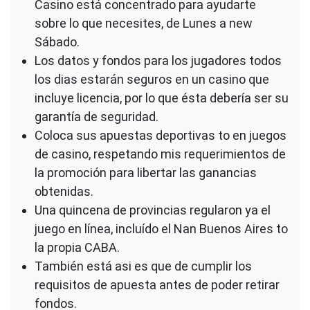
Casino está concentrado para ayudarte
sobre lo que necesites, de Lunes a new
Sábado.
Los datos y fondos para los jugadores todos
los dias estarán seguros en un casino que
incluye licencia, por lo que ésta debería ser su
garantía de seguridad.
Coloca sus apuestas deportivas to en juegos
de casino, respetando mis requerimientos de
la promoción para libertar las ganancias
obtenidas.
Una quincena de provincias regularon ya el
juego en línea, incluído el Nan Buenos Aires to
la propia CABA.
También está asi es que de cumplir los
requisitos de apuesta antes de poder retirar
fondos.