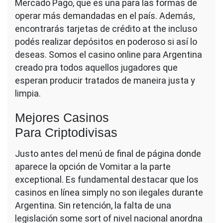
Mercado Pago, que es una para las formas de
operar más demandadas en el país. Además,
encontrarás tarjetas de crédito at the incluso
podés realizar depósitos en poderoso si así lo
deseas. Somos el casino online para Argentina
creado pra todos aquellos jugadores que
esperan producir tratados de maneira justa y
limpia.
Mejores Casinos
Para Criptodivisas
Justo antes del menú de final de página donde
aparece la opción de Vomitar a la parte
exceptional. Es fundamental destacar que los
casinos en línea simply no son ilegales durante
Argentina. Sin retención, la falta de una
legislación some sort of nivel nacional anordna