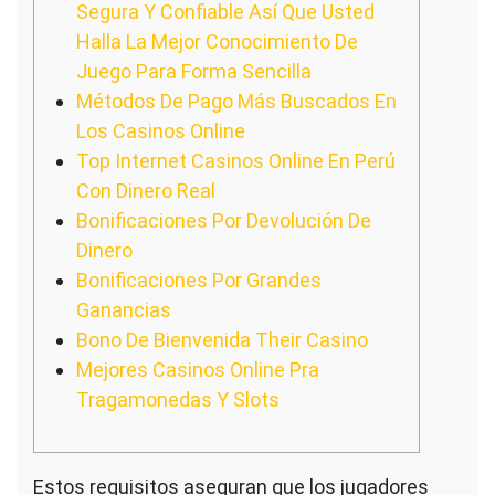
Segura Y Confiable Así Que Usted
Halla La Mejor Conocimiento De
Juego Para Forma Sencilla
Métodos De Pago Más Buscados En
Los Casinos Online
Top Internet Casinos Online En Perú
Con Dinero Real
Bonificaciones Por Devolución De
Dinero
Bonificaciones Por Grandes
Ganancias
Bono De Bienvenida Their Casino
Mejores Casinos Online Pra
Tragamonedas Y Slots
Estos requisitos aseguran que los jugadores