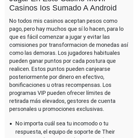
Casinos Ios Sumado A Android
No todos mis casinos aceptan pesos como
pago, pero hay muchos que sí lo hacen, para lo
que es fácil comenzar a jugar y evitar las
comisiones por transformacion de monedas así
como las demoras. Los jugadores habituales
pueden ganar puntos por cada postura que
realicen. Estos puntos pueden canjearse
posteriormente por dinero en efectivo,
bonificaciones u otras recompensas. Los
programas VIP pueden ofrecer límites de
retirada más elevados, gestores de cuenta
personales u promociones exclusivas.
No importa cuál sea tu incomodo o tu
respuesta, el equipo de soporte de Their