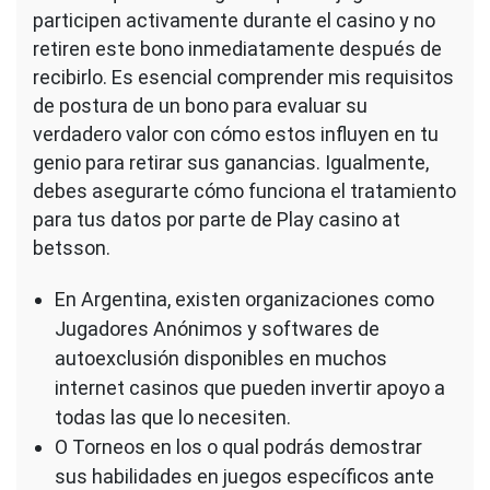
participen activamente durante el casino y no
retiren este bono inmediatamente después de
recibirlo. Es esencial comprender mis requisitos
de postura de un bono para evaluar su
verdadero valor con cómo estos influyen en tu
genio para retirar sus ganancias. Igualmente,
debes asegurarte cómo funciona el tratamiento
para tus datos por parte de Play casino at
betsson.
En Argentina, existen organizaciones como
Jugadores Anónimos y softwares de
autoexclusión disponibles en muchos
internet casinos que pueden invertir apoyo a
todas las que lo necesiten.
O Torneos en los o qual podrás demostrar
sus habilidades en juegos específicos ante