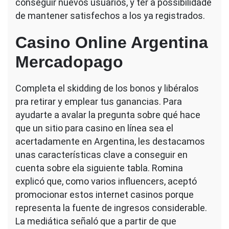
conseguir nuevos usuarios, y ter a possibilidade
de mantener satisfechos a los ya registrados.
Casino Online Argentina
Mercadopago
Completa el skidding de los bonos y libéralos
pra retirar y emplear tus ganancias. Para
ayudarte a avalar la pregunta sobre qué hace
que un sitio para casino en línea sea el
acertadamente en Argentina, les destacamos
unas características clave a conseguir en
cuenta sobre ela siguiente tabla. Romina
explicó que, como varios influencers, aceptó
promocionar estos internet casinos porque
representa la fuente de ingresos considerable.
La mediática señaló que a partir de que