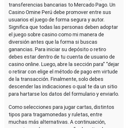
transferencias bancarias to Mercado Pago. Un
Casino Omine Perú debe promover entre sus
usuarios el juego de forma segura y autor.
Significa que todas las personas deben adoptar
el juego sobre casino como mi manera de
diversión antes que la forma si buscas
ganancias. Para iniciar su depósito o retiro
debes estar dentro de tu cuenta de usuario de
casino online. Luego, abre la sección para” “dejar
o retirar con elige el método de pago em virtude
de la transacción. Finalmente, solo debes
descender las indicaciones o qual te da un sitio
para hartarse los datos del formulario y enviarlo.
Como selecciones para jugar cartas, distintos
tipos para tragamonedas y ruletas, entre
muchas más alternativas. A continuación,