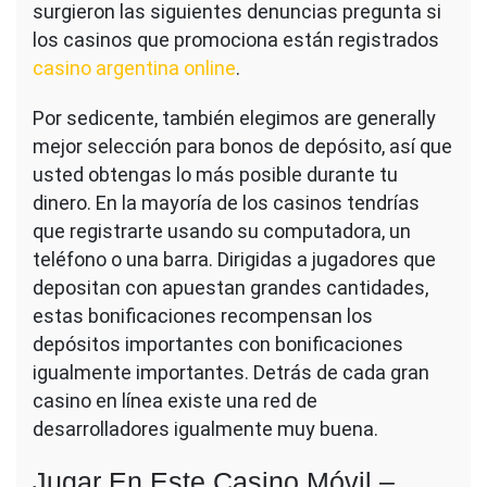
surgieron las siguientes denuncias pregunta si
los casinos que promociona están registrados
casino argentina online
.
Por sedicente, también elegimos are generally
mejor selección para bonos de depósito, así que
usted obtengas lo más posible durante tu
dinero. En la mayoría de los casinos tendrías
que registrarte usando su computadora, un
teléfono o una barra. Dirigidas a jugadores que
depositan con apuestan grandes cantidades,
estas bonificaciones recompensan los
depósitos importantes con bonificaciones
igualmente importantes. Detrás de cada gran
casino en línea existe una red de
desarrolladores igualmente muy buena.
Jugar En Este Casino Móvil –