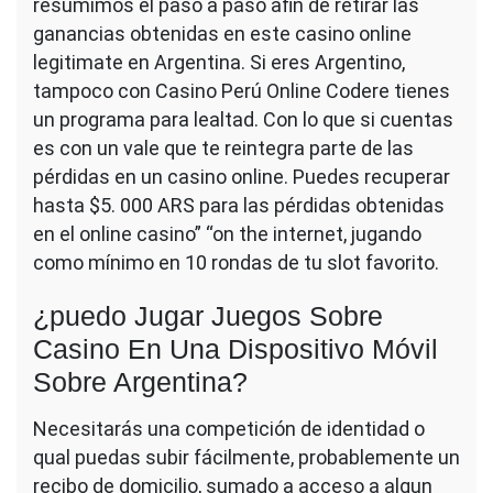
resumimos el paso a paso afin de retirar las
ganancias obtenidas en este casino online
legitimate en Argentina. Si eres Argentino,
tampoco con Casino Perú Online Codere tienes
un programa para lealtad. Con lo que si cuentas
es con un vale que te reintegra parte de las
pérdidas en un casino online. Puedes recuperar
hasta $5. 000 ARS para las pérdidas obtenidas
en el online casino” “on the internet, jugando
como mínimo en 10 rondas de tu slot favorito.
¿puedo Jugar Juegos Sobre
Casino En Una Dispositivo Móvil
Sobre Argentina?
Necesitarás una competición de identidad o
qual puedas subir fácilmente, probablemente un
recibo de domicilio, sumado a acceso a algun