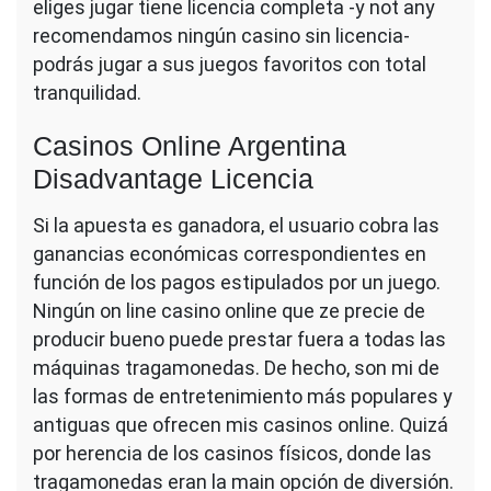
eliges jugar tiene licencia completa -y not any
recomendamos ningún casino sin licencia-
podrás jugar a sus juegos favoritos con total
tranquilidad.
Casinos Online Argentina
Disadvantage Licencia
Si la apuesta es ganadora, el usuario cobra las
ganancias económicas correspondientes en
función de los pagos estipulados por un juego.
Ningún on line casino online que ze precie de
producir bueno puede prestar fuera a todas las
máquinas tragamonedas. De hecho, son mi de
las formas de entretenimiento más populares y
antiguas que ofrecen mis casinos online. Quizá
por herencia de los casinos físicos, donde las
tragamonedas eran la main opción de diversión.