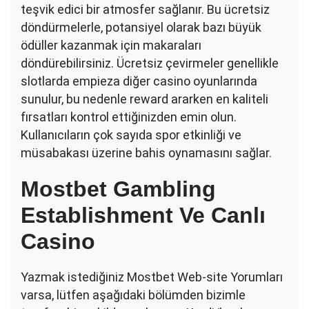
teşvik edici bir atmosfer sağlanır. Bu ücretsiz
döndürmelerle, potansiyel olarak bazı büyük
ödüller kazanmak için makaraları
döndürebilirsiniz. Ücretsiz çevirmeler genellikle
slotlarda empieza diğer casino oyunlarında
sunulur, bu nedenle reward ararken en kaliteli
fırsatları kontrol ettiğinizden emin olun.
Kullanıcıların çok sayıda spor etkinliği ve
müsabakası üzerine bahis oynamasını sağlar.
Mostbet Gambling
Establishment Ve Canlı
Casino
Yazmak istediğiniz Mostbet Web-site Yorumları
varsa, lütfen aşağıdaki bölümden bizimle