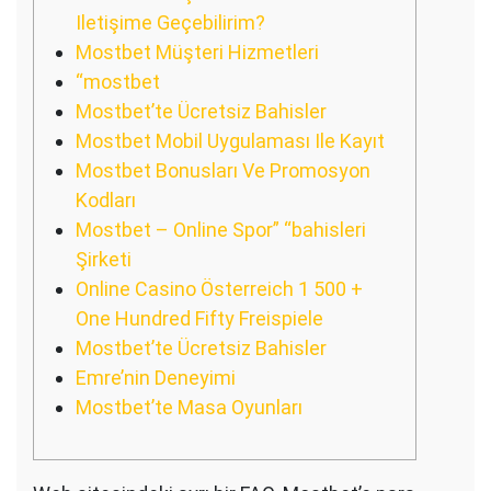
Iletişime Geçebilirim?
Mostbet Müşteri Hizmetleri
“mostbet
Mostbet’te Ücretsiz Bahisler
Mostbet Mobil Uygulaması Ile Kayıt
Mostbet Bonusları Ve Promosyon
Kodları
Mostbet – Online Spor” “bahisleri
Şirketi
Online Casino Österreich 1 500 +
One Hundred Fifty Freispiele
Mostbet’te Ücretsiz Bahisler
Emre’nin Deneyimi
Mostbet’te Masa Oyunları