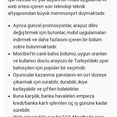
web sitesi içeren son teknoloji teknik
altyapısından büyük memnuniyet duymaktadır.
Ayrıca güncel promosyonlar, arayüz dilini
değiştirmek için butonlar, mobil uygulamaları
indirmek ve daha fazlasını içeren bir bölüm
sobre bulunmaktadır.
Mostbet’in canlı bahis bölümü, uygun oranları
ve kullanıcı dostu arayüzü ile Türkiye’deki spor
bahisçileri için popüler bir seçimdir.
Oyuncular kazanma şanslarını en üst düzeye
çıkarmak için vurabilir, durabilir, ikiye
katlayabilir ve çiftleri bölebilirler.
Buna karşılık, banka havaleleri empieza
kredi/banka kartı işlemleri üç iş gününe kadar
sürebilir.