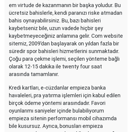
em virtude de kazanmanın bir başka yoludur. Bu
ücretsiz bahislerle, kendi paranızı riske atmadan
bahis oynayabilirsiniz. Bu, bazı bahisleri
kaybetseniz bile, uzun vadede hiçbir şey
kaybetmeyeceğiniz anlamına gelir. Com website
sitemiz, 2009’dan başlayarak on yıldan fazla bir
süredir spor bahisleri hizmetlerini sunmaktadır.
Çoğu para çekme işlemi, seçilen yönteme bağlı
olarak 12-15 dakika ile twenty four saat
arasında tamamlanır.
Kredi kartları, e-cüzdanlar empieza banka
havaleleri, pra yatırma işlemleri için kabul edilen
birçok ödeme yöntemi arasındadır. Favori
oyunlarımı saniyeler içinde bulabiliyorum
empieza sitenin performansı mobil cihazımda
bile kusursuz. Ayrıca, bonusları empieza