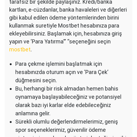
tarafsız bir şekilde paylaşınız. Kredi/banka
kartları, e-cüzdanlar, banka havaleleri ve diğerleri
gibi kabul edilen ödeme yöntemlerinden birini
kullanmak suretiyle Mostbet hesabınıza para
ekleyebilirsiniz. Başlamak için, hesabınıza giriş
yapın ve ‘Para Yatırma'” “seçeneğini seçin
mostbet
.
Para çekme işlemini başlatmak için
hesabınızda oturum açın ve ‘Para Çek’
düğmesini seçin.
Bu, herhangi bir risk almadan hemen bahis
oynamaya başlayabileceğiniz ve potansiyel
olarak bazı iyi karlar elde edebileceğiniz
anlamına gelir.
Sürekli olumlu değerlendirmelerimiz, geniş
spor seçeneklerimiz, güvenilir ödeme