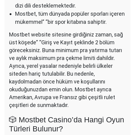
dizi dili desteklemektedir.
Mostbet, tüm dünyada popüler sporları içeren
mükemmel” “bir spor kitabına sahiptir.
Mostbet website sitesine girdiğiniz zaman, sağ
üst köşede” “Giriş ve Kayıt şeklinde 2 bölüm
göreceksiniz. Buna minimum pra yatırma tutarı
ve aylık maksimum pra çekme limiti dahildir.
Ayrıca, yerel yasalar nedeniyle belirli ülkeler
siteden hariç tutulabilir. Bu nedenle,
kaydolmadan önce hüküm ve koşullarını
okuduğunuzdan emin olun. Mostbet ayrıca
Amerikan, Avrupa ve Fransız gibi çeşitli rulet
çeşitleri de sunmaktadır.
🎲 Mostbet Casino’da Hangi Oyun
Türleri Bulunur?