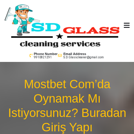
Skip
to
content
SD GLass Cleaning
Phone Number
Email Address
9910821291
S.D.Glasscleaner@gmail.com
Mostbet Com’da
Oynamak Mı
Istiyorsunuz? Buradan
Giriş Yapı