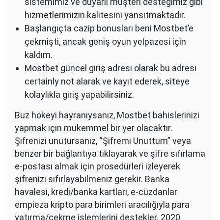
sistemimiz ve duyarlı müşteri desteğimiz gibi
hizmetlerimizin kalitesini yansıtmaktadır.
Başlangıçta cazip bonusları beni Mostbet’e
çekmişti, ancak geniş oyun yelpazesi için
kaldım.
Mostbet güncel giriş adresi olarak bu adresi
certainly not alarak ve kayıt ederek, siteye
kolaylıkla giriş yapabilirsiniz.
Buz hokeyi hayranıysanız, Mostbet bahislerinizi
yapmak için mükemmel bir yer olacaktır.
Şifrenizi unutursanız, “Şifremi Unuttum” veya
benzer bir bağlantıya tıklayarak ve şifre sıfırlama
e-postası almak için prosedürleri izleyerek
şifrenizi sıfırlayabilmeniz gerekir. Banka
havalesi, kredi/banka kartları, e-cüzdanlar
empieza kripto para birimleri aracılığıyla para
yatırma/çekme işlemlerini destekler. 2020