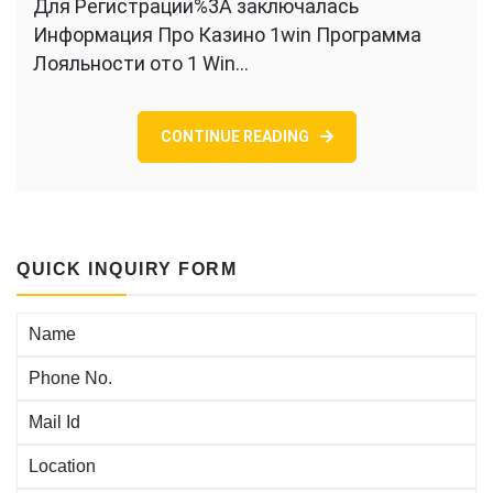
Для Регистрации%3A заключалась
До
Информация Про Казино 1win Программа
75000
Лояльности ото 1 Win…
копейк
CONTINUE READING
QUICK INQUIRY FORM