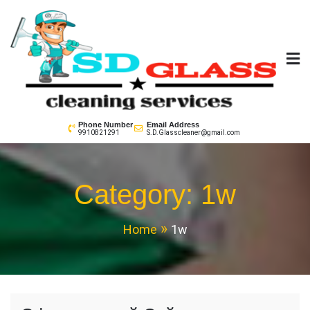
Skip
to
content
SD GLass Cleaning
Phone Number
Email Address
9910821291
S.D.Glasscleaner@gmail.com
Category:
1w
Home
1w