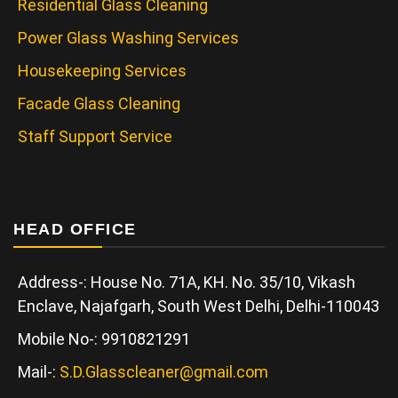
Residential Glass Cleaning
Power Glass Washing Services
Housekeeping Services
Facade Glass Cleaning
Staff Support Service
HEAD OFFICE
Address-: House No. 71A, KH. No. 35/10, Vikash
Enclave, Najafgarh, South West Delhi, Delhi-110043
Mobile No-: 9910821291
Mail-:
S.D.Glasscleaner@gmail.com