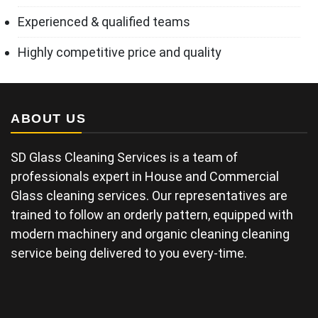
Experienced & qualified teams
Highly competitive price and quality
ABOUT US
SD Glass Cleaning Services is a team of
professionals expert in House and Commercial
Glass cleaning services. Our representatives are
trained to follow an orderly pattern, equipped with
modern machinery and organic cleaning cleaning
service being delivered to you every-time.