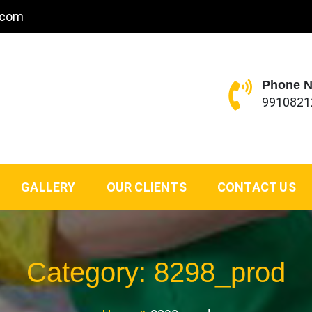
.com
Phone 
9910821
GALLERY
OUR CLIENTS
CONTACT US
Category:
8298_prod