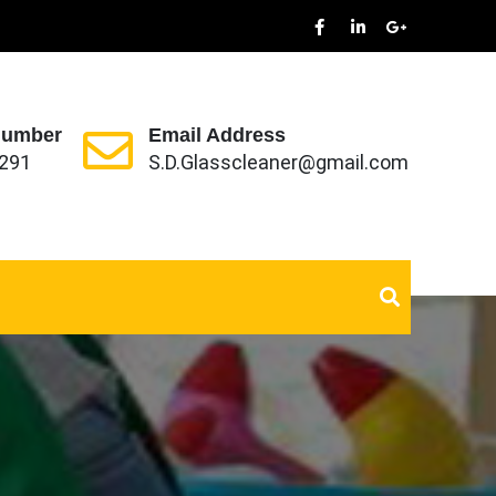
Number
Email Address
291
S.D.Glasscleaner@gmail.com