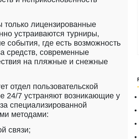
ы только лицензированные
янно устраиваются турниры,
е события, где есть возможность
ва средств, современные
шествия на пляжные и снежные
ет отдел пользовательской
е 24/7 устраняют возникающие у
 за специализированной
ми методами:
й связи;