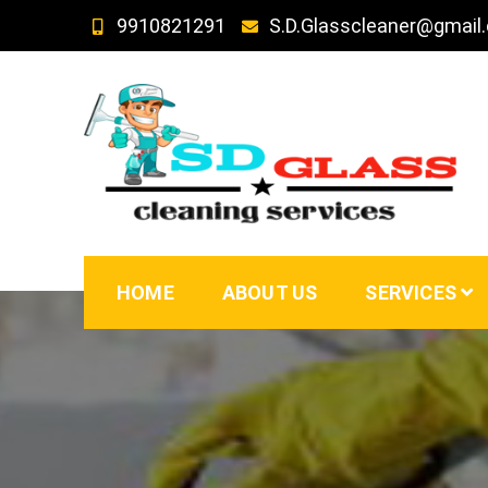
Skip
9910821291
S.D.Glasscleaner@gmail
to
content
SD GLass Cleaning
HOME
ABOUT US
SERVICES