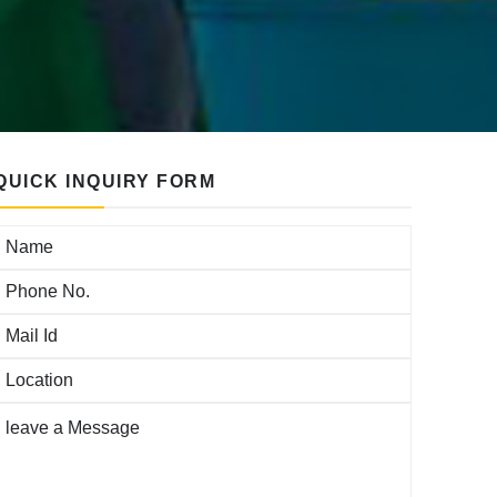
QUICK INQUIRY FORM