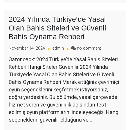
2024 Yılında Türkiye’de Yasal
Olan Bahis Siteleri ve Güvenli
Bahis Oynama Rehberi
on
November 14, 2024
admin
no comment
2024
Заголовок: 2024 Türkiye’de Yasal Bahis Siteleri
Yılında
Rehberi Hangi Siteler Güvenilir 2024 Yılında
Türkiye’de
Yasal
Türkiye’de Yasal Olan Bahis Siteleri ve Güvenli
Olan
Bahis Oynama Rehberi Merak ettiğiniz çevrimiçi
Bahis
oyun seçeneklerini keşfetmek istiyorsanız,
Siteleri
doğru yerdesiniz. Bu bölümde, yasal çerçevede
ve
Güvenli
hizmet veren ve güvenilirlik açısından test
Bahis
edilmiş oyun platformlarını inceleyeceğiz. Hangi
Oynama
seçeneklerin güvenilir olduğunu ve…
Rehberi