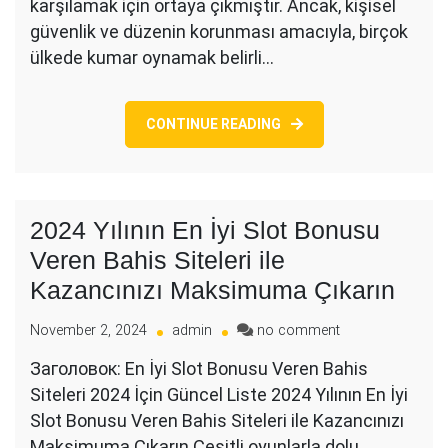
karşılamak için ortaya çıkmıştır. Ancak, kişisel
kılavuz
ve
güvenlik ve düzenin korunması amacıyla, birçok
ipuçları
ülkede kumar oynamak belirli…
CONTINUE READING
2024 Yılının En İyi Slot Bonusu
Veren Bahis Siteleri ile
Kazancınızı Maksimuma Çıkarın
on
November 2, 2024
admin
no comment
2024
Заголовок: En İyi Slot Bonusu Veren Bahis
Yılının
Siteleri 2024 İçin Güncel Liste 2024 Yılının En İyi
En
İyi
Slot Bonusu Veren Bahis Siteleri ile Kazancınızı
Slot
Maksimuma Çıkarın Çeşitli oyunlarla dolu