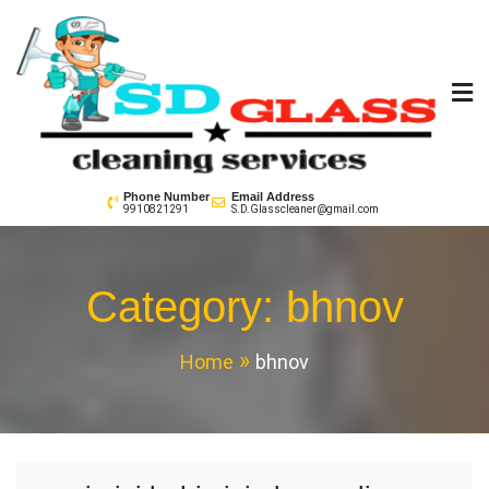
Skip
to
content
SD GLass Cleaning
Phone Number
Email Address
9910821291
S.D.Glasscleaner@gmail.com
Category:
bhnov
Home
bhnov