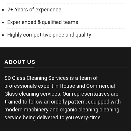
7+ Years of experience
Experienced & qualified teams
Highly competitive price and quality
ABOUT US
SD Glass Cleaning Services is a team of
professionals expert in House and Commercial
Glass cleaning services. Our representatives are
trained to follow an orderly pattern, equipped with
modern machinery and organic cleaning cleaning
service being delivered to you every-time.