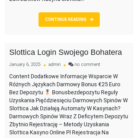
CONTINUE READING
Slottica Login Swojego Bohatera
on
January 6, 2025
admin
no comment
Slottica
Content Dodatkowe Informacje Wsparcie W
Login
Różnych Językach Darmowy Bonus €25 Euro
Swojego
Bohatera
Bez Depozytu
Bonusbezdepozytu Reguły
Uzyskania Pięćdziesięciu Darmowych Spinów W
Slottica Jak Działają Automaty W Kasynach?
Darmowych Spinów Wraz Z Deficytem Depozytu
Zbytnio Rejestrację – Metody Uzyskania
Slottica Kasyno Online Pl Rejestracja Na