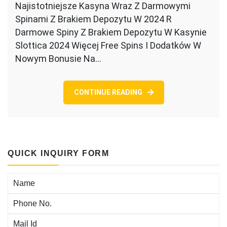
Najistotniejsze Kasyna Wraz Z Darmowymi
Spinami Z Brakiem Depozytu W 2024 R
Darmowe Spiny Z Brakiem Depozytu W Kasynie
Slottica 2024 Więcej Free Spins I Dodatków W
Nowym Bonusie Na…
CONTINUE READING
QUICK INQUIRY FORM