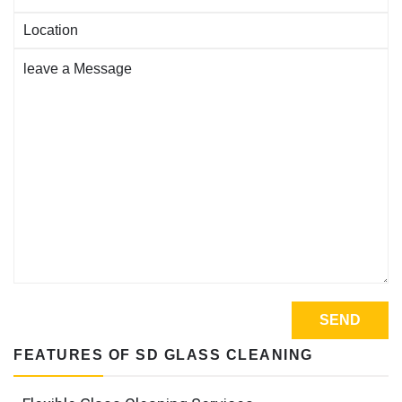
FEATURES OF SD GLASS CLEANING