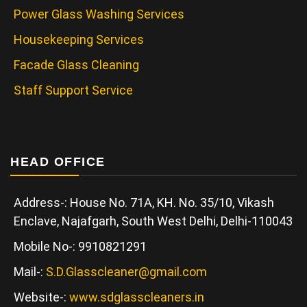
Power Glass Washing Services
Housekeeping Services
Facade Glass Cleaning
Staff Support Service
HEAD OFFICE
Address-: House No. 71A, KH. No. 35/10, Vikash
Enclave, Najafgarh, South West Delhi, Delhi-110043
Mobile No-: 9910821291
Mail-:
S.D.Glasscleaner@gmail.com
Website-:
www.sdglasscleaners.in