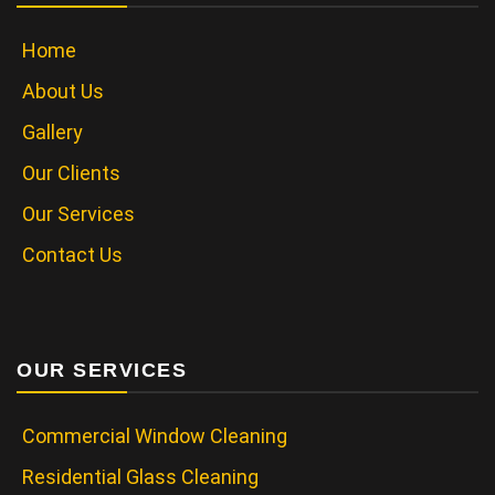
Home
About Us
Gallery
Our Clients
Our Services
Contact Us
OUR SERVICES
Commercial Window Cleaning
Residential Glass Cleaning