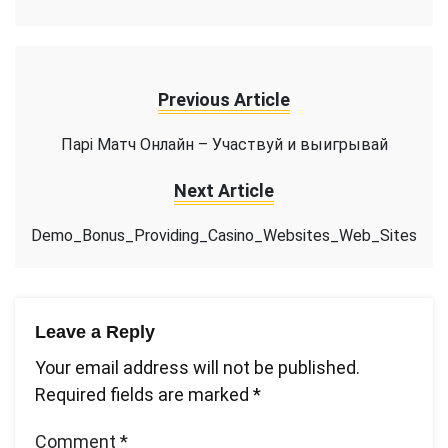
Previous Article
Парі Матч Онлайн – Участвуй и выигрывай
Next Article
Demo_Bonus_Providing_Casino_Websites_Web_Sites
Leave a Reply
Your email address will not be published.
Required fields are marked
*
Comment
*