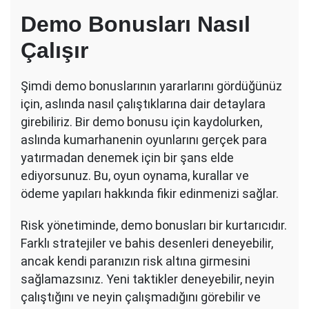
Demo Bonusları Nasıl
Çalışır
Şimdi demo bonuslarının yararlarını gördüğünüz
için, aslında nasıl çalıştıklarına dair detaylara
girebiliriz. Bir demo bonusu için kaydolurken,
aslında kumarhanenin oyunlarını gerçek para
yatırmadan denemek için bir şans elde
ediyorsunuz. Bu, oyun oynama, kurallar ve
ödeme yapıları hakkında fikir edinmenizi sağlar.
Risk yönetiminde, demo bonusları bir kurtarıcıdır.
Farklı stratejiler ve bahis desenleri deneyebilir,
ancak kendi paranızın risk altına girmesini
sağlamazsınız. Yeni taktikler deneyebilir, neyin
çalıştığını ve neyin çalışmadığını görebilir ve