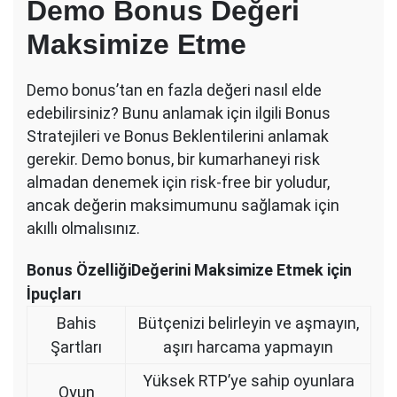
Demo Bonus Değeri
Maksimize Etme
Demo bonus’tan en fazla değeri nasıl elde
edebilirsiniz? Bunu anlamak için ilgili Bonus
Stratejileri ve Bonus Beklentilerini anlamak
gerekir. Demo bonus, bir kumarhaneyi risk
almadan denemek için risk-free bir yoludur,
ancak değerin maksimumunu sağlamak için
akıllı olmalısınız.
Bonus Özelliği
Değerini Maksimize Etmek için
İpuçları
Bahis
Bütçenizi belirleyin ve aşmayın,
Şartları
aşırı harcama yapmayın
Yüksek RTP’ye sahip oyunlara
Oyun