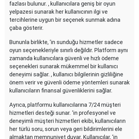
fazlası bulunur. , kullanıcılara geniş bir oyun
yelpazesi sunarak her kullanıcının ilgi ve
tercihlerine uygun bir seçenek sunmak adına
çaba gösterir.
Bununla birlikte, ‘in sunduğu hizmetler sadece
oyun seçenekleriyle sınırlı değildir. Platform aynı
zamanda kullanıcılara güvenli ve hızlı ödeme
seçenekleri sunarak mükemmel bir kullanıcı
deneyimi sağlar. , kullanıcı bilgilerinin gizliliğine
önem verir ve güvenli ödeme yöntemleri sunarak
kullanıcıların finansal güvenliklerini sağlar.
Ayrıca, platformu kullanıcılarına 7/24 müşteri
hizmetleri desteği sunar. ‘in profesyonel ve
deneyimli müşteri hizmetleri ekibi, kullanıcıların
her türlü soru, sorun veya geri bildirimlerini ele
almaktan memnuniyet duyar. Kullanıcılar, ‘in