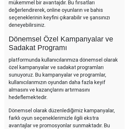
mükemmel bir avantajdır. Bu fırsatları
değerlendirerek, online oyunların ve bahis
seçeneklerinin keyfini çıkarabilir ve şansınızı
deneyebilirsiniz.
Dönemsel Özel Kampanyalar ve
Sadakat Programı
platformunda kullanıcılarımıza dönemsel olarak
özel kampanyalar ve sadakat programları
sunuyoruz. Bu kampanyalar ve programlar,
kullanıcılarımızın oyundan daha fazla keyif
almasını ve kazançlarını artırmasını
hedeflemektedir.
Dönemsel olarak düzenlediğimiz kampanyalar,
farklı oyun seçeneklerimizle ilgili ekstra
avantajlar ve promosyonlar sunmaktadır. Bu