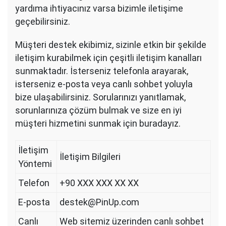
yardıma ihtiyacınız varsa bizimle iletişime
geçebilirsiniz.
Müşteri destek ekibimiz, sizinle etkin bir şekilde
iletişim kurabilmek için çeşitli iletişim kanalları
sunmaktadır. İsterseniz telefonla arayarak,
isterseniz e-posta veya canlı sohbet yoluyla
bize ulaşabilirsiniz. Sorularınızı yanıtlamak,
sorunlarınıza çözüm bulmak ve size en iyi
müşteri hizmetini sunmak için buradayız.
İletişim
İletişim Bilgileri
Yöntemi
Telefon
+90 XXX XXX XX XX
E-posta
destek@PinUp.com
Canlı
Web sitemiz üzerinden canlı sohbet