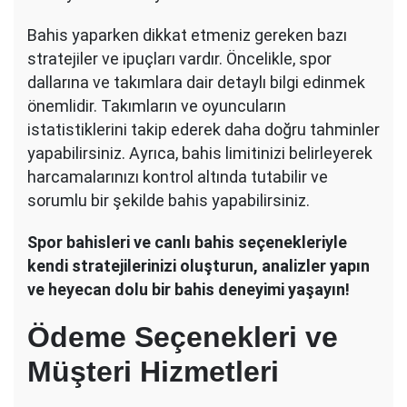
Bahis yaparken dikkat etmeniz gereken bazı
stratejiler ve ipuçları vardır. Öncelikle, spor
dallarına ve takımlara dair detaylı bilgi edinmek
önemlidir. Takımların ve oyuncuların
istatistiklerini takip ederek daha doğru tahminler
yapabilirsiniz. Ayrıca, bahis limitinizi belirleyerek
harcamalarınızı kontrol altında tutabilir ve
sorumlu bir şekilde bahis yapabilirsiniz.
Spor bahisleri ve canlı bahis seçenekleriyle
kendi stratejilerinizi oluşturun, analizler yapın
ve heyecan dolu bir bahis deneyimi yaşayın!
Ödeme Seçenekleri ve
Müşteri Hizmetleri