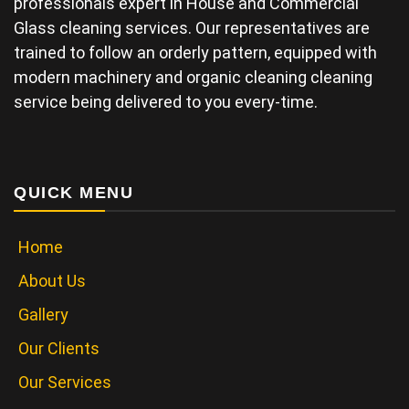
professionals expert in House and Commercial
Glass cleaning services. Our representatives are
trained to follow an orderly pattern, equipped with
modern machinery and organic cleaning cleaning
service being delivered to you every-time.
QUICK MENU
Home
About Us
Gallery
Our Clients
Our Services