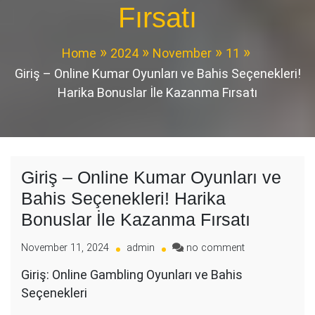
Fırsatı
Home
2024
November
11
Giriş – Online Kumar Oyunları ve Bahis Seçenekleri!
Harika Bonuslar İle Kazanma Fırsatı
Giriş – Online Kumar Oyunları ve
Bahis Seçenekleri! Harika
Bonuslar İle Kazanma Fırsatı
on
November 11, 2024
admin
no comment
Giriş
Giriş: Online Gambling Oyunları ve Bahis
–
Seçenekleri
Online
Kumar