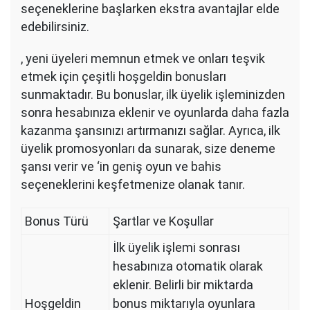
seçeneklerine başlarken ekstra avantajlar elde
edebilirsiniz.
, yeni üyeleri memnun etmek ve onları teşvik
etmek için çeşitli hoşgeldin bonusları
sunmaktadır. Bu bonuslar, ilk üyelik işleminizden
sonra hesabınıza eklenir ve oyunlarda daha fazla
kazanma şansınızı artırmanızı sağlar. Ayrıca, ilk
üyelik promosyonları da sunarak, size deneme
şansı verir ve ‘in geniş oyun ve bahis
seçeneklerini keşfetmenize olanak tanır.
Bonus Türü
Şartlar ve Koşullar
İlk üyelik işlemi sonrası
hesabınıza otomatik olarak
eklenir. Belirli bir miktarda
Hoşgeldin
bonus miktarıyla oyunlara