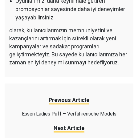
Oyunlarımızı daha keyifli hale getiren
promosyonlar sayesinde daha iyi deneyimler
yaşayabilirsiniz
olarak, kullanıcılarımızın memnuniyetini ve
kazançlarını artırmak için sürekli olarak yeni
kampanyalar ve sadakat programları
geliştirmekteyiz. Bu sayede kullanıcılarımıza her
zaman en iyi deneyimi sunmayı hedefliyoruz.
Previous Article
Essen Ladies Puff – Verführerische Models
Next Article