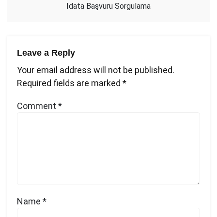
Idata Başvuru Sorgulama
Leave a Reply
Your email address will not be published.
Required fields are marked
*
Comment
*
Name
*