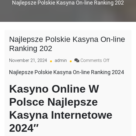
Najlepsze Polskie Kasyna On-line Ranking 202
Najlepsze Polskie Kasyna On-line
Ranking 202
on
November 21, 2024
admin
Comments Off
Najlepsze
Najlepsze Polskie Kasyna On-line Ranking 2024
Polskie
Kasyna
Kasyno Online W
On-
line
Polsce Najlepsze
Ranking
202
Kasyna Internetowe
2024″