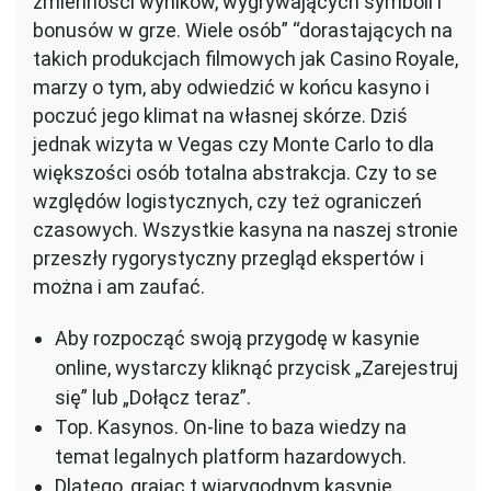
zmienności wyników, wygrywających symboli i
bonusów w grze. Wiele osób” “dorastających na
takich produkcjach filmowych jak Casino Royale,
marzy o tym, aby odwiedzić w końcu kasyno i
poczuć jego klimat na własnej skórze. Dziś
jednak wizyta w Vegas czy Monte Carlo to dla
większości osób totalna abstrakcja. Czy to se
względów logistycznych, czy też ograniczeń
czasowych. Wszystkie kasyna na naszej stronie
przeszły rygorystyczny przegląd ekspertów i
można i am zaufać.
Aby rozpocząć swoją przygodę w kasynie
online, wystarczy kliknąć przycisk „Zarejestruj
się” lub „Dołącz teraz”.
Top. Kasynos. On-line to baza wiedzy na
temat legalnych platform hazardowych.
Dlatego, grając t wiarygodnym kasynie