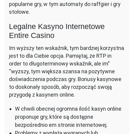
popularne gry, w tym automaty do raffgier i gry
stołowe.
Legalne Kasyno Internetowe
Entire Casino
Im wyższy ten wskaźnik, tym bardziej korzystna
jest to dla Ciebie opcja. Pamiętaj, że RTP in
order to długoterminowy wskaźnik, ale im”
“wyższy, tym większa szansa na pozytywne
doświadczenia podczas gry. Bonusy kasynowe
to doskonały sposób, aby rozpocząć swoją
przygodę z kasynem online.
W chwili obecnej ogromna ilość kasyn online
proponuje gry, które są dostępne
bezpośrednio em stronie internetowej.
Problemy z wypłatą wygranych lub