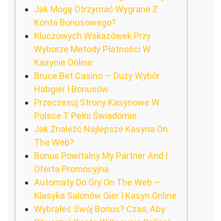
Jak Mogę Otrzymać Wygrane Z
Konta Bonusowego?
Kluczowych Wskazówek Przy
Wyborze Metody Płatności W
Kasynie Online:
Bruce Bet Casino — Duży Wybór
Habgier I Bonusów
Przeczesuj Strony Kasynowe W
Polsce T Pełni Świadomie
Jak Znaleźć Najlepsze Kasyna On
The Web?
Bonus Powitalny My Partner And I
Oferta Promocyjna
Automaty Do Gry On The Web —
Klasyka Salonów Gier I Kasyn Online
Wybrałeś Swój Bonus? Czas, Aby