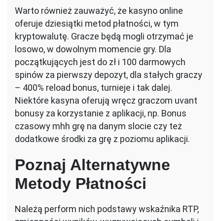
Warto również zauważyć, że kasyno online
oferuje dziesiątki metod płatności, w tym
kryptowalutę. Gracze będą mogli otrzymać je
losowo, w dowolnym momencie gry. Dla
początkujących jest do zł i 100 darmowych
spinów za pierwszy depozyt, dla stałych graczy
– 400% reload bonus, turnieje i tak dalej.
Niektóre kasyna oferują wręcz graczom uvant
bonusy za korzystanie z aplikacji, np. Bonus
czasowy mhh grę na danym slocie czy też
dodatkowe środki za grę z poziomu aplikacji.
Poznaj Alternatywne
Metody Płatności
Należą perform nich podstawy wskaźnika RTP,