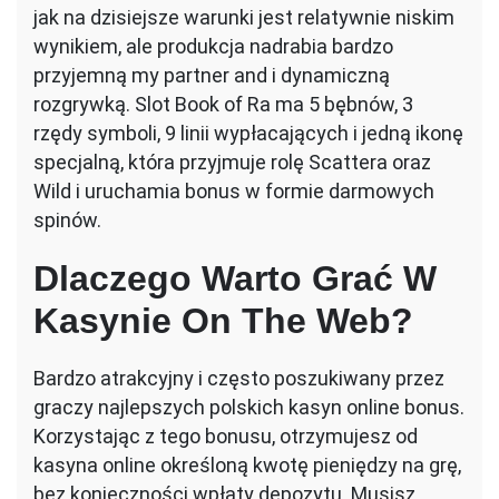
jak na dzisiejsze warunki jest relatywnie niskim
wynikiem, ale produkcja nadrabia bardzo
przyjemną my partner and i dynamiczną
rozgrywką. Slot Book of Ra ma 5 bębnów, 3
rzędy symboli, 9 linii wypłacających i jedną ikonę
specjalną, która przyjmuje rolę Scattera oraz
Wild i uruchamia bonus w formie darmowych
spinów.
Dlaczego Warto Grać W
Kasynie On The Web?
Bardzo atrakcyjny i często poszukiwany przez
graczy najlepszych polskich kasyn online bonus.
Korzystając z tego bonusu, otrzymujesz od
kasyna online określoną kwotę pieniędzy na grę,
bez konieczności wpłaty depozytu. Musisz