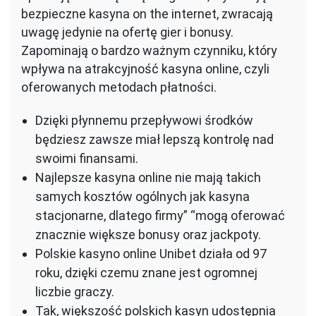
bezpieczne kasyna on the internet, zwracają
uwagę jedynie na ofertę gier i bonusy.
Zapominają o bardzo ważnym czynniku, który
wpływa na atrakcyjność kasyna online, czyli
oferowanych metodach płatności.
Dzięki płynnemu przepływowi środków
będziesz zawsze miał lepszą kontrolę nad
swoimi finansami.
Najlepsze kasyna online nie mają takich
samych kosztów ogólnych jak kasyna
stacjonarne, dlatego firmy” “mogą oferować
znacznie większe bonusy oraz jackpoty.
Polskie kasyno online Unibet działa od 97
roku, dzięki czemu znane jest ogromnej
liczbie graczy.
Tak, większość polskich kasyn udostępnia