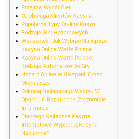
Przejrzyj Wybór Gier
🤝 Obsługa Klientów Kasyna
Popularne Typy On-line Kasyn
Rodzaje Gier Hazardowych
Wskazówki, Jak Wybrać Najlepsze
Kasyno Online Watts Polsce
Kasyna Online Watts Polsce:
Rodzaje Automatów Do Gry
Hazard Online W Hiszpanii Coraz
Mocniejszy
Dokonaj Najlepszego Wyboru W
Oparciu O Bezstronne, Zrozumiałe
Informacje
Dlaczego Najlepsze Kasyna
Internetowe Wypierają Kasyna
Naziemne?