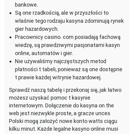
bankowe.
Są one rzadkością, ale w przyszłości to
właśnie tego rodzaju kasyna zdominują rynek
gier hazardowych.
Pracownicy casino. com posiadają fachową
wiedzę, są prawdziwymi pasjonatami kasyn
online, automatów i gier.
Nie używaliśmy najczęstszych metod
płatności t tabeli, ponieważ są one dostępne
t prawie każdej witrynie hazardowej.
Sprawdź naszą tabelę i przekonaj się, jak łatwo
możesz uzyskać pomoc t kasynie
internetowym. Dołączenie do kasyna on the
web jest niezwykle proste, a gracze unces
Polski mogą założyć nowe konto watts ciągu
kilku minut. Każde legalne kasyno online musi