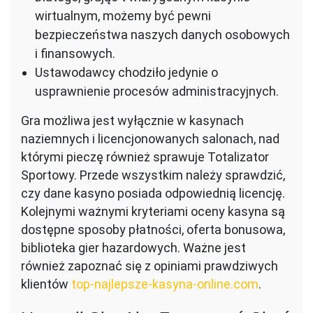
wirtualnym, możemy być pewni
bezpieczeństwa naszych danych osobowych
i finansowych.
Ustawodawcy chodziło jedynie o
usprawnienie procesów administracyjnych.
Gra możliwa jest wyłącznie w kasynach
naziemnych i licencjonowanych salonach, nad
którymi pieczę również sprawuje Totalizator
Sportowy. Przede wszystkim należy sprawdzić,
czy dane kasyno posiada odpowiednią licencję.
Kolejnymi ważnymi kryteriami oceny kasyna są
dostępne sposoby płatności, oferta bonusowa,
biblioteka gier hazardowych. Ważne jest
również zapoznać się z opiniami prawdziwych
klientów
top-najlepsze-kasyna-online.com
.