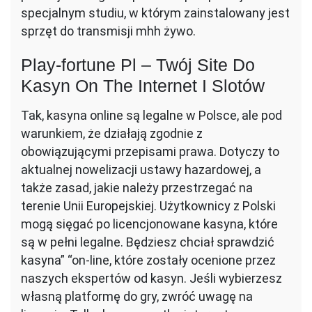
specjalnym studiu, w którym zainstalowany jest
sprzęt do transmisji mhh żywo.
Play-fortune Pl – Twój Site Do
Kasyn On The Internet I Slotów
Tak, kasyna online są legalne w Polsce, ale pod
warunkiem, że działają zgodnie z
obowiązującymi przepisami prawa. Dotyczy to
aktualnej nowelizacji ustawy hazardowej, a
także zasad, jakie należy przestrzegać na
terenie Unii Europejskiej. Użytkownicy z Polski
mogą sięgać po licencjonowane kasyna, które
są w pełni legalne. Będziesz chciał sprawdzić
kasyna” “on-line, które zostały ocenione przez
naszych ekspertów od kasyn. Jeśli wybierzesz
własną platformę do gry, zwróć uwagę na