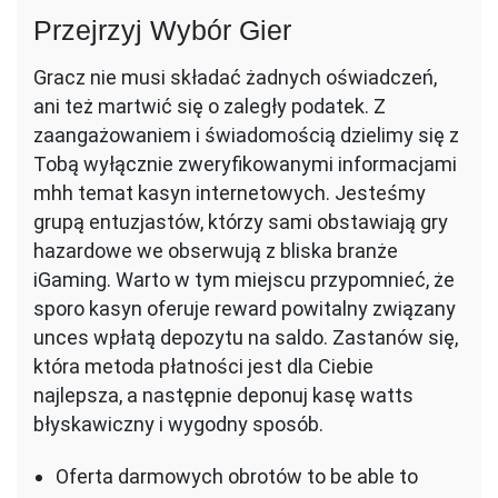
Przejrzyj Wybór Gier
Gracz nie musi składać żadnych oświadczeń,
ani też martwić się o zaległy podatek. Z
zaangażowaniem i świadomością dzielimy się z
Tobą wyłącznie zweryfikowanymi informacjami
mhh temat kasyn internetowych. Jesteśmy
grupą entuzjastów, którzy sami obstawiają gry
hazardowe we obserwują z bliska branże
iGaming. Warto w tym miejscu przypomnieć, że
sporo kasyn oferuje reward powitalny związany
unces wpłatą depozytu na saldo. Zastanów się,
która metoda płatności jest dla Ciebie
najlepsza, a następnie deponuj kasę watts
błyskawiczny i wygodny sposób.
Oferta darmowych obrotów to be able to