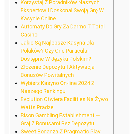
Korzystaj Z Poradników Naszych
Ekspertów I Doskonal Swoją Grę W
Kasynie Online
Automaty Do Gry Za Darmo T Total
Casino
Jakie Są Najlepsze Kasyna Dla
Polaków? Czy One Particular
Dostępne W Języku Polskim?
Złożenie Depozytu I Aktywacja
Bonusów Powitalnych
Wybierz Kasyno On-line 2024 Z
Naszego Rankingu
Evolution Otwiera Facilities Na Żywo
Watts Pradze
Bison Gambling Establishment —
Graj Z Bonusami Bez Depozytu
Sweet Bonanza Z Pragmatic Play