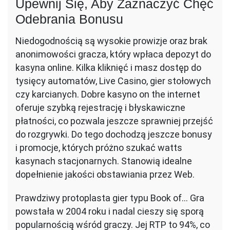
Upewnij Się, Aby Zaznaczyć Chęć
Odebrania Bonusu
Niedogodnością są wysokie prowizje oraz brak
anonimowości gracza, który wpłaca depozyt do
kasyna online. Kilka kliknięć i masz dostęp do
tysięcy automatów, Live Casino, gier stołowych
czy karcianych. Dobre kasyno on the internet
oferuje szybką rejestrację i błyskawiczne
płatności, co pozwala jeszcze sprawniej przejść
do rozgrywki. Do tego dochodzą jeszcze bonusy
i promocje, których próżno szukać watts
kasynach stacjonarnych. Stanowią idealne
dopełnienie jakości obstawiania przez Web.
Prawdziwy protoplasta gier typu Book of… Gra
powstała w 2004 roku i nadal cieszy się sporą
popularnością wśród graczy. Jej RTP to 94%, co