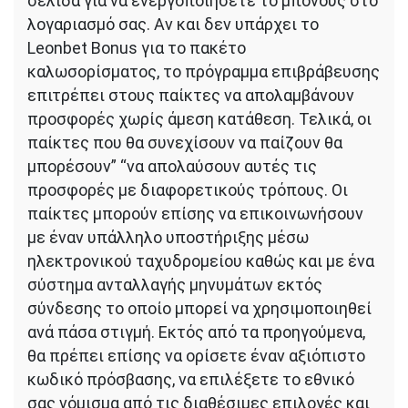
σελίδα για να ενεργοποιήσετε το μπόνους στο
λογαριασμό σας. Αν και δεν υπάρχει το
Leonbet Bonus για το πακέτο
καλωσορίσματος, το πρόγραμμα επιβράβευσης
επιτρέπει στους παίκτες να απολαμβάνουν
προσφορές χωρίς άμεση κατάθεση. Τελικά, οι
παίκτες που θα συνεχίσουν να παίζουν θα
μπορέσουν” “να απολαύσουν αυτές τις
προσφορές με διαφορετικούς τρόπους. Οι
παίκτες μπορούν επίσης να επικοινωνήσουν
με έναν υπάλληλο υποστήριξης μέσω
ηλεκτρονικού ταχυδρομείου καθώς και με ένα
σύστημα ανταλλαγής μηνυμάτων εκτός
σύνδεσης το οποίο μπορεί να χρησιμοποιηθεί
ανά πάσα στιγμή. Εκτός από τα προηγούμενα,
θα πρέπει επίσης να ορίσετε έναν αξιόπιστο
κωδικό πρόσβασης, να επιλέξετε το εθνικό
σας νόμισμα από τις διαθέσιμες επιλογές και