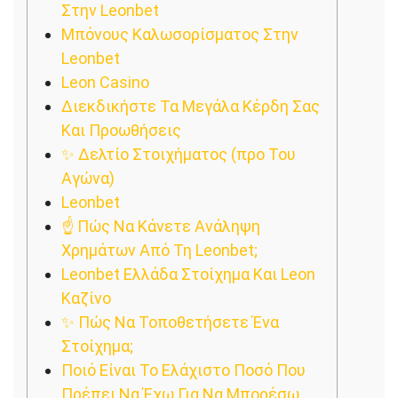
Στην Leonbet
Μπόνους Καλωσορίσματος Στην
Leonbet
Leon Casino
Διεκδικήστε Τα Μεγάλα Κέρδη Σας
Και Προωθήσεις
✨ Δελτίο Στοιχήματος (προ Του
Αγώνα)
Leonbet
☝ Πώς Να Κάνετε Ανάληψη
Χρημάτων Από Τη Leonbet;
Leonbet Ελλάδα Στοίχημα Και Leon
Καζίνο
✨ Πώς Να Τοποθετήσετε Ένα
Στοίχημα;
Ποιό Είναι Το Ελάχιστο Ποσό Που
Πρέπει Να Έχω Για Να Μπορέσω