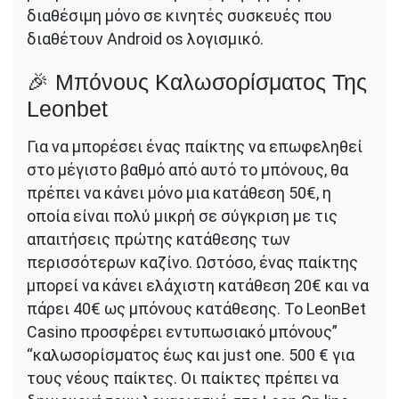
διαθέσιμη μόνο σε κινητές συσκευές που
διαθέτουν Android os λογισμικό.
🎉 Μπόνους Καλωσορίσματος Της
Leonbet
Για να μπορέσει ένας παίκτης να επωφεληθεί
στο μέγιστο βαθμό από αυτό το μπόνους, θα
πρέπει να κάνει μόνο μια κατάθεση 50€, η
οποία είναι πολύ μικρή σε σύγκριση με τις
απαιτήσεις πρώτης κατάθεσης των
περισσότερων καζίνο. Ωστόσο, ένας παίκτης
μπορεί να κάνει ελάχιστη κατάθεση 20€ και να
πάρει 40€ ως μπόνους κατάθεσης. Το LeonBet
Casino προσφέρει εντυπωσιακό μπόνους”
“καλωσορίσματος έως και just one. 500 € για
τους νέους παίκτες. Οι παίκτες πρέπει να