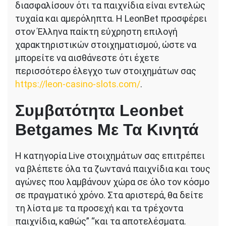
διασφαλίσουν ότι τα παιχνίδια είναι εντελώς
τυχαία και αμερόληπτα. Η LeonBet προσφέρει
στον Έλληνα παίκτη εύχρηστη επιλογή
χαρακτηριστικών στοιχηματισμού, ώστε να
μπορείτε να αισθάνεστε ότι έχετε
περισσότερο έλεγχο των στοιχημάτων σας
https://leon-casino-slots.com/
.
Συμβατότητα Leonbet
Betgames Με Τα Κινητά
H κατηγορία Live στοιχημάτων σας επιτρέπει
να βλέπετε όλα τα ζωντανά παιχνίδια και τους
αγώνες που λαμβάνουν χώρα σε όλο τον κόσμο
σε πραγματικό χρόνο. Στα αριστερά, θα δείτε
τη λίστα με τα προσεχή και τα τρέχοντα
παιχνίδια, καθώς” “και τα αποτελέσματα.