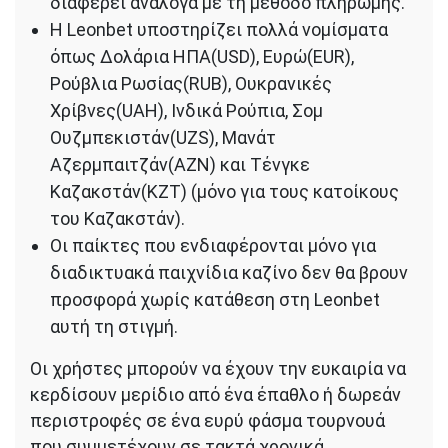
διαφέρει ανάλογα με τη μέθοδο πληρωμής.
Η Leonbet υποστηρίζει πολλά νομίσματα
όπως Δολάρια ΗΠΑ(USD), Ευρώ(EUR),
Ρούβλια Ρωσίας(RUB), Ουκρανικές
Χρίβνες(UAH), Ινδικά Ρούπια, Σομ
Ουζμπεκιστάν(UZS), Μανάτ
Αζερμπαιτζάν(AZN) και Τένγκε
Καζακστάν(KZT) (μόνο για τους κατοίκους
του Καζακστάν).
Οι παίκτες που ενδιαφέρονται μόνο για
διαδικτυακά παιχνίδια καζίνο δεν θα βρουν
προσφορά χωρίς κατάθεση στη Leonbet
αυτή τη στιγμή.
Οι χρήστες μπορούν να έχουν την ευκαιρία να
κερδίσουν μερίδιο από ένα έπαθλο ή δωρεάν
περιστροφές σε ένα ευρύ φάσμα τουρνουά
που συμμετέχουν σε τακτά χρονικά