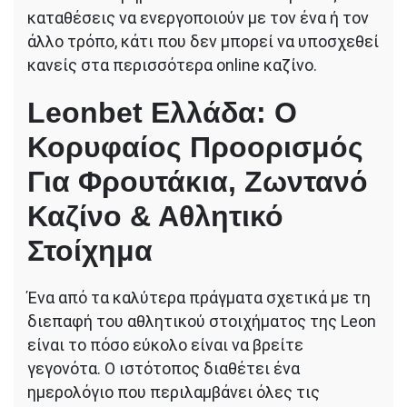
καταθέσεις να ενεργοποιούν με τον ένα ή τον
άλλο τρόπο, κάτι που δεν μπορεί να υποσχεθεί
κανείς στα περισσότερα online καζίνο.
Leonbet Ελλάδα: Ο
Κορυφαίος Προορισμός
Για Φρουτάκια, Ζωντανό
Καζίνο & Αθλητικό
Στοίχημα
Ένα από τα καλύτερα πράγματα σχετικά με τη
διεπαφή του αθλητικού στοιχήματος της Leon
είναι το πόσο εύκολο είναι να βρείτε
γεγονότα. Ο ιστότοπος διαθέτει ένα
ημερολόγιο που περιλαμβάνει όλες τις