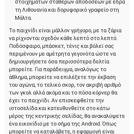
στοιχημάτων σταθερών αποδόσεων με έδρα
τη Λιθουανία και δορυφορικό γραφείο στη
Μάλτα.
Το παιχνίδι είναι μάλλον γρήγορο, με τα ζάρια
να ρίχνονται σχεδόν κάθε λεπτό στο λεπτό.
Ποδόσφαιρο, μπάσκετ, τένις και βόλεϊ σας
περιμένουν με αμέτρητα γεγονότα ώστε να
δημιουργήσετε όσα περισσότερα δελτία
μπορείτε. Για παράδειγμα, αναλόγως το
άθλημα, μπορείτε να επιλέξετε την έκβαση
του αγώνα, το τελικό σκορ, τον ακριβή αριθμό
των γκολ αλλά ακόμα και το πόσα κόρνερ θα
έχει το παιχνίδι. Αν επισκεφθείτε την
ιστοσελίδα και κατευθυνθείτε στο κάτω
μέρος της κεντρικής σελίδας, θα ανακαλύψετε
ένα εικονίδιο με το σήμα της Android. Όπως
μπορείτε να καταλάβετε, η εφαρμογή είναι