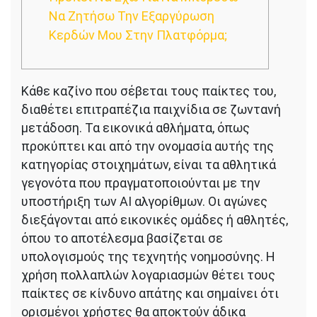
Να Ζητήσω Την Εξαργύρωση
Κερδών Μου Στην Πλατφόρμα;
Κάθε καζίνο που σέβεται τους παίκτες του,
διαθέτει επιτραπέζια παιχνίδια σε ζωντανή
μετάδοση. Τα εικονικά αθλήματα, όπως
προκύπτει και από την ονομασία αυτής της
κατηγορίας στοιχημάτων, είναι τα αθλητικά
γεγονότα που πραγματοποιούνται με την
υποστήριξη των ΑΙ αλγορίθμων. Οι αγώνες
διεξάγονται από εικονικές ομάδες ή αθλητές,
όπου το αποτέλεσμα βασίζεται σε
υπολογισμούς της τεχνητής νοημοσύνης. Η
χρήση πολλαπλών λογαριασμών θέτει τους
παίκτες σε κίνδυνο απάτης και σημαίνει ότι
ορισμένοι χρήστες θα αποκτούν άδικα