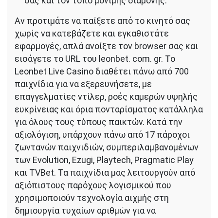
σας και τον τόπο μόνιμης διαμονής.
Αν προτιμάτε να παίξετε από το κινητό σας
χωρίς να κατεβάζετε και εγκαθιστάτε
εφαρμογές, απλά ανοίξτε τον browser σας και
εισάγετε το URL του leonbet. com. gr. Το
Leonbet Live Casino διαθέτει πάνω από 700
παιχνίδια για να εξερευνήσετε, με
επαγγελματίες ντίλερ, ροές καμερών υψηλής
ευκρίνειας και όρια πονταρίσματος κατάλληλα
για όλους τους τύπους παικτών. Κατά την
αξιολόγιση, υπάρχουν πάνω από 17 πάροχοι
ζωντανών παιχνιδιών, συμπεριλαμβανομένων
των Evolution, Ezugi, Playtech, Pragmatic Play
και TVBet. Τα παιχνίδια μας λειτουργούν από
αξιόπιστους παρόχους λογισμικού που
χρησιμοποιούν τεχνολογία αιχμής στη
δημιουργία τυχαίων αριθμών για να