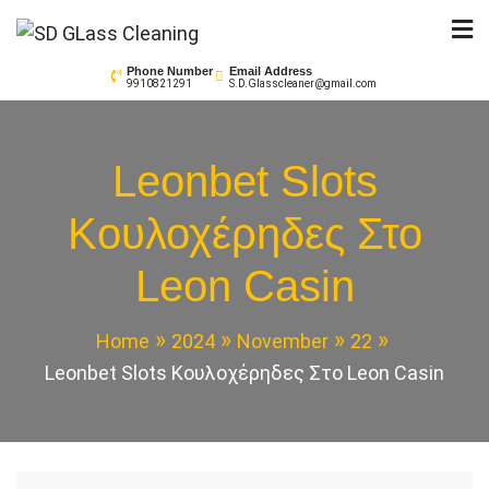
Skip
to
SD GLass Cleaning
content
Phone Number
Email Address
9910821291
S.D.Glasscleaner@gmail.com
Leonbet Slots
Κουλοχέρηδες Στο
Leon Casin
Home
2024
November
22
Leonbet Slots Κουλοχέρηδες Στο Leon Casin