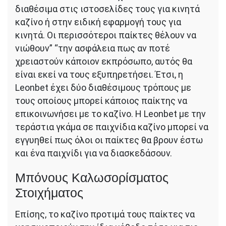
διαθέσιμα στις ιστοσελίδες τους για κινητά
καζίνο ή στην ειδική εφαρμογή τους για
κινητά. Οι περισσότεροι παίκτες θέλουν να
νιώθουν” “την ασφάλεια πως αν ποτέ
χρειαστούν κάποιον εκπρόσωπο, αυτός θα
είναι εκεί να τους εξυπηρετήσει. Έτσι, η
Leonbet έχει δύο διαθέσιμους τρόπους με
τους οποίους μπορεί κάποιος παίκτης να
επικοινωνήσει με το καζίνο. Η Leonbet με την
τεράστια γκάμα σε παιχνίδια καζίνο μπορεί να
εγγυηθεί πως όλοι οι παίκτες θα βρουν έστω
και ένα παιχνίδι για να διασκεδάσουν.
Μπόνους Καλωσορίσματος
Στοιχήματος
Επίσης, το καζίνο προτιμά τους παίκτες να