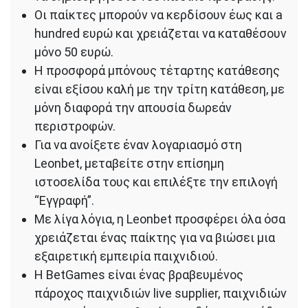
Οι παίκτες μπορούν να κερδίσουν έως και a
hundred ευρώ και χρειάζεται να καταθέσουν
μόνο 50 ευρώ.
Η προσφορά μπόνους τέταρτης κατάθεσης
είναι εξίσου καλή με την τρίτη κατάθεση, με
μόνη διαφορά την απουσία δωρεάν
περιστροφών.
Για να ανοίξετε έναν λογαριασμό στη
Leonbet, μεταβείτε στην επίσημη
ιστοσελίδα τους και επιλέξτε την επιλογή
“Εγγραφή”.
Με λίγα λόγια, η Leonbet προσφέρει όλα όσα
χρειάζεται ένας παίκτης για να βιώσει μια
εξαιρετική εμπειρία παιχνιδιού.
Η BetGames είναι ένας βραβευμένος
πάροχος παιχνιδιών live supplier, παιχνιδιών