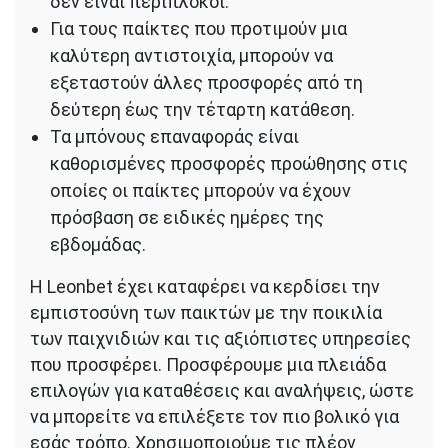
δεν είναι περίπλοκοι.
Για τους παίκτες που προτιμούν μια
καλύτερη αντιστοιχία, μπορούν να
εξεταστούν άλλες προσφορές από τη
δεύτερη έως την τέταρτη κατάθεση.
Τα μπόνους επαναφοράς είναι
καθορισμένες προσφορές προώθησης στις
οποίες οι παίκτες μπορούν να έχουν
πρόσβαση σε ειδικές ημέρες της
εβδομάδας.
Η Leonbet έχει καταφέρει να κερδίσει την
εμπιστοσύνη των παικτών με την ποικιλία
των παιχνιδιών και τις αξιόπιστες υπηρεσίες
που προσφέρει. Προσφέρουμε μια πλειάδα
επιλογών για καταθέσεις και αναλήψεις, ώστε
να μπορείτε να επιλέξετε τον πιο βολικό για
εσάς τρόπο. Χρησιμοποιούμε τις πλέον