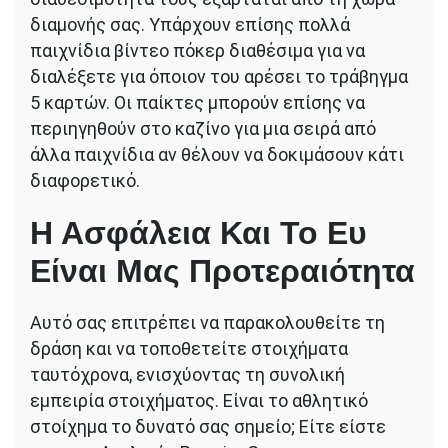
διαμονής σας. Υπάρχουν επίσης πολλά
παιχνίδια βίντεο πόκερ διαθέσιμα για να
διαλέξετε για όποιον του αρέσει το τράβηγμα
5 καρτών. Οι παίκτες μπορούν επίσης να
περιηγηθούν στο καζίνο για μια σειρά από
άλλα παιχνίδια αν θέλουν να δοκιμάσουν κάτι
διαφορετικό.
Η Ασφάλεια Και Το Ευ
Είναι Μας Προτεραιότητα
Αυτό σας επιτρέπει να παρακολουθείτε τη
δράση και να τοποθετείτε στοιχήματα
ταυτόχρονα, ενισχύοντας τη συνολική
εμπειρία στοιχήματος. Είναι το αθλητικό
στοίχημα το δυνατό σας σημείο; Είτε είστε