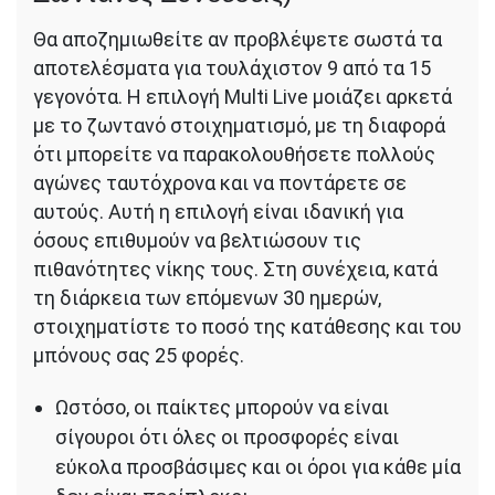
Θα αποζημιωθείτε αν προβλέψετε σωστά τα
αποτελέσματα για τουλάχιστον 9 από τα 15
γεγονότα. Η επιλογή Multi Live μοιάζει αρκετά
με το ζωντανό στοιχηματισμό, με τη διαφορά
ότι μπορείτε να παρακολουθήσετε πολλούς
αγώνες ταυτόχρονα και να ποντάρετε σε
αυτούς. Αυτή η επιλογή είναι ιδανική για
όσους επιθυμούν να βελτιώσουν τις
πιθανότητες νίκης τους. Στη συνέχεια, κατά
τη διάρκεια των επόμενων 30 ημερών,
στοιχηματίστε το ποσό της κατάθεσης και του
μπόνους σας 25 φορές.
Ωστόσο, οι παίκτες μπορούν να είναι
σίγουροι ότι όλες οι προσφορές είναι
εύκολα προσβάσιμες και οι όροι για κάθε μία