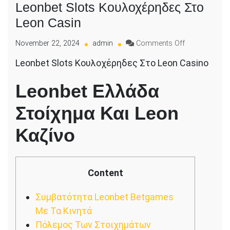
Leonbet Slots Κουλοχέρηδες Στο
Leon Casin
on
November 22, 2024
admin
Comments Off
Leonbet
Leonbet Slots Κουλοχέρηδες Στο Leon Casino
Slots
Κουλοχέρηδ
Leonbet Ελλάδα
Στο
Leon
Στοίχημα Και Leon
Casin
Καζίνο
Content
Συμβατότητα Leonbet Betgames
Με Τα Κινητά
Πόλεμος Των Στοιχημάτων