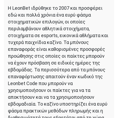
Η LeonBet ιδρύθηκε το 2007 και προσφέρει
εδώ και πολλά χρόνια ένα ευρύ φάσμα
στοιχηματικών επιλογών, οι οποίες
περιλαμβάνουν αθλητικά στοιχήματα,
στοιχήματα σε esports, εικονικά αθλήματα και
τυχερά παιχνίδια καζίνο. Τα μπόνους
επαναφοράς είναι καθορισμένες προσφορές
προώθησης στις οποίες οι παίκτες μπορούν
να έχουν πρόσβαση σε ειδικές ημέρες της
εβδομάδας. Τα περισσότερα από τα μπόνους
επαναφόρτωσης απαιτούν έναν κωδικό της
Leonbet Code που μπορούν να
χρησιμοποιήσουν οι παίκτες για να τα
αποκτήσουν και να τα χρησιμοποιήσουν
εβδομαδιαία. Το καζίνο υποστηρίζει ένα ευρύ
φάσμα πρακτικών μεθόδων πληρωμής και η
διαθεσιμότητά τους εξαρτάται από τη χώρα