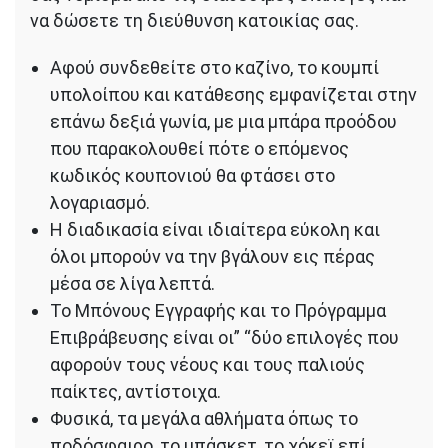
να δώσετε τη διεύθυνση κατοικίας σας.
Αφού συνδεθείτε στο καζίνο, το κουμπί
υπολοίπου και κατάθεσης εμφανίζεται στην
επάνω δεξιά γωνία, με μια μπάρα προόδου
που παρακολουθεί πότε ο επόμενος
κωδικός κουπονιού θα φτάσει στο
λογαριασμό.
Η διαδικασία είναι ιδιαίτερα εύκολη και
όλοι μπορούν να την βγάλουν εις πέρας
μέσα σε λίγα λεπτά.
Το Μπόνους Εγγραφής και το Πρόγραμμα
Επιβράβευσης είναι οι” “δύο επιλογές που
αφορούν τους νέους και τους παλιούς
παίκτες, αντίστοιχα.
Φυσικά, τα μεγάλα αθλήματα όπως το
ποδόσφαιρο, το μπάσκετ, το χόκεϊ επί