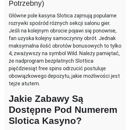
Potrzebny)
Główne pole kasyna Slotica zajmują popularne
rozrywki spośród różnych sekcji salonu gier.
Jeśli na kolejnym obrocie pojawi się ponownie,
fan uzyska kolejny samoczynny obrót. Jednak
maksymalna ilość obrotów bonusowych to tylko
4, zważywszy na symbol Wild. Należy pamiętać,
że nadprogram bezpłatnych Slottica
pięćdziesiąt free spins odrzucić postuluje
obowiązkowego depozytu, jakie możliwości jest
tejże atutem.
Jakie Zabawy Są
Dostępne Pod Numerem
Slotica Kasyno?