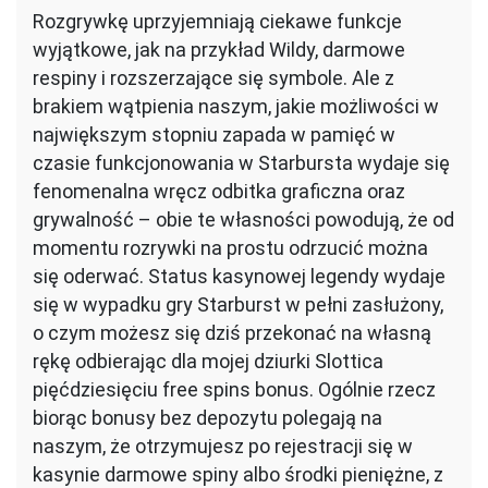
Rozgrywkę uprzyjemniają ciekawe funkcje
wyjątkowe, jak na przykład Wildy, darmowe
respiny i rozszerzające się symbole. Ale z
brakiem wątpienia naszym, jakie możliwości w
największym stopniu zapada w pamięć w
czasie funkcjonowania w Starbursta wydaje się
fenomenalna wręcz odbitka graficzna oraz
grywalność – obie te własności powodują, że od
momentu rozrywki na prostu odrzucić można
się oderwać. Status kasynowej legendy wydaje
się w wypadku gry Starburst w pełni zasłużony,
o czym możesz się dziś przekonać na własną
rękę odbierając dla mojej dziurki Slottica
pięćdziesięciu free spins bonus. Ogólnie rzecz
biorąc bonusy bez depozytu polegają na
naszym, że otrzymujesz po rejestracji się w
kasynie darmowe spiny albo środki pieniężne, z