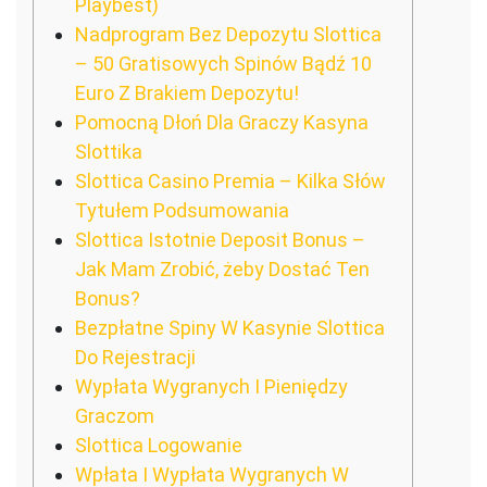
Playbest)
Nadprogram Bez Depozytu Slottica
– 50 Gratisowych Spinów Bądź 10
Euro Z Brakiem Depozytu!
Pomocną Dłoń Dla Graczy Kasyna
Slottika
Slottica Casino Premia – Kilka Słów
Tytułem Podsumowania
Slottica Istotnie Deposit Bonus –
Jak Mam Zrobić, żeby Dostać Ten
Bonus?
Bezpłatne Spiny W Kasynie Slottica
Do Rejestracji
Wypłata Wygranych I Pieniędzy
Graczom
Slottica Logowanie
Wpłata I Wypłata Wygranych W