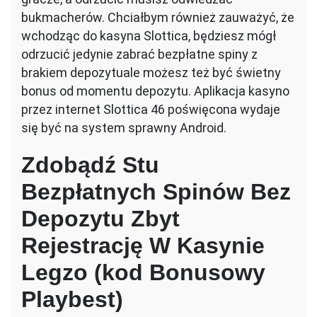
bukmacherów. Chciałbym również zauważyć, że
wchodząc do kasyna Slottica, będziesz mógł
odrzucić jedynie zabrać bezpłatne spiny z
brakiem depozytuale możesz też być świetny
bonus od momentu depozytu. Aplikacja kasyno
przez internet Slottica 46 poświęcona wydaje
się być na system sprawny Android.
Zdobądź Stu
Bezpłatnych Spinów Bez
Depozytu Zbyt
Rejestrację W Kasynie
Legzo (kod Bonusowy
Playbest)