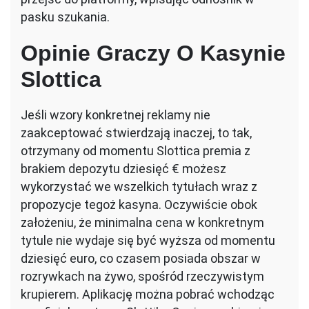
pasku szukania.
Opinie Graczy O Kasynie
Slottica
Jeśli wzory konkretnej reklamy nie
zaakceptować stwierdzają inaczej, to tak,
otrzymany od momentu Slottica premia z
brakiem depozytu dziesięć € możesz
wykorzystać we wszelkich tytułach wraz z
propozycje tegoż kasyna. Oczywiście obok
założeniu, że minimalna cena w konkretnym
tytule nie wydaje się być wyższa od momentu
dziesięć euro, co czasem posiada obszar w
rozrywkach na żywo, spośród rzeczywistym
krupierem. Aplikację można pobrać wchodząc