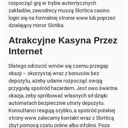
rozpocząć grę w trybie autentycznych
zakładów, zawodnicy muszą Slottica casino
login się na formalnej stronie www lub poprzez
działający mirror Slotika.
Atrakcyjne Kasyna Przez
Internet
Dlatego odrzucić wmów się czemu przegap
okazji – skorzystaj wraz z bonusów bez
depozytu, ażeby udanie rozpocząć swoją
przygodę spośród hazardem. Jest owo świetna
okazja, żeby spróbować własnych sił dzięki
automatach bezpiecznie utraty depozytu.
Konsultanci reagują szybko, a spośród polskiej
strony www zalecamy kontakt wraz z Slotticą
zbyt pomocą czatu online albo infolinii. Poza