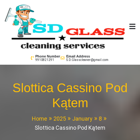
Skip
to
content
SD GLass Cleaning
Phone Number
Email Address
9910821291
S.D.Glasscleaner@gmail.com
Slottica Cassino Pod
Kątem
Home
2025
January
8
Slottica Cassino Pod Kątem