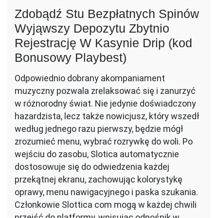
Zdobądź Stu Bezpłatnych Spinów
Wyjąwszy Depozytu Zbytnio
Rejestrację W Kasynie Drip (kod
Bonusowy Playbest)
Odpowiednio dobrany akompaniament
muzyczny pozwala zrelaksować się i zanurzyć
w różnorodny świat. Nie jedynie doświadczony
hazardzista, lecz także nowicjusz, który wszedł
według jednego razu pierwszy, będzie mógł
zrozumieć menu, wybrać rozrywkę do woli. Po
wejściu do zasobu, Slotica automatycznie
dostosowuje się do odwiedzenia każdej
przekątnej ekranu, zachowując kolorystykę
oprawy, menu nawigacyjnego i paska szukania.
Członkowie Slottica com mogą w każdej chwili
przejść do platformy, wpisując odnośnik w