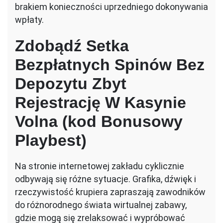
brakiem konieczności uprzedniego dokonywania
wpłaty.
Zdobądź Setka
Bezpłatnych Spinów Bez
Depozytu Zbyt
Rejestrację W Kasynie
Volna (kod Bonusowy
Playbest)
Na stronie internetowej zakładu cyklicznie
odbywają się różne sytuacje. Grafika, dźwięk i
rzeczywistość krupiera zapraszają zawodników
do różnorodnego świata wirtualnej zabawy,
gdzie mogą się zrelaksować i wypróbować