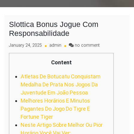
Slottica Bonus Jogue Com
Responsabilidade
on
January 24, 2025
admin
no comment
Slottica
Bonus
Content
Jogue
Com
Atletas De Botucatu Conquistam
Responsabilidade
Medalha De Prata Nos Jogos Da
Juventude Em João Pessoa
Melhores Horários E Minutos
Pagantes Do Jogo Do Tigre E
Fortune Tiger
Neste Artigo Sobre Melhor Ou Pior
Horário Você Vai Ver: