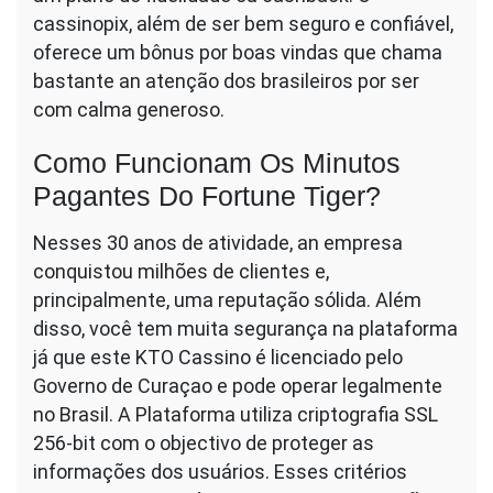
cassinopix, além de ser bem seguro e confiável,
oferece um bônus por boas vindas que chama
bastante an atenção dos brasileiros por ser
com calma generoso.
Como Funcionam Os Minutos
Pagantes Do Fortune Tiger?
Nesses 30 anos de atividade, an empresa
conquistou milhões de clientes e,
principalmente, uma reputação sólida. Além
disso, você tem muita segurança na plataforma
já que este KTO Cassino é licenciado pelo
Governo de Curaçao e pode operar legalmente
no Brasil. A Plataforma utiliza criptografia SSL
256-bit com o objectivo de proteger as
informações dos usuários. Esses critérios