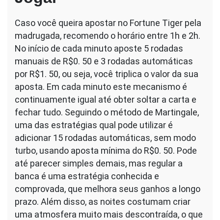
Caso você queira apostar no Fortune Tiger pela
madrugada, recomendo o horário entre 1h e 2h.
No início de cada minuto aposte 5 rodadas
manuais de R$0. 50 e 3 rodadas automáticas
por R$1. 50, ou seja, você triplica o valor da sua
aposta. Em cada minuto este mecanismo é
continuamente igual até obter soltar a carta e
fechar tudo. Seguindo o método de Martingale,
uma das estratégias qual pode utilizar é
adicionar 15 rodadas automáticas, sem modo
turbo, usando aposta mínima do R$0. 50. Pode
até parecer simples demais, mas regular a
banca é uma estratégia conhecida e
comprovada, que melhora seus ganhos a longo
prazo. Além disso, as noites costumam criar
uma atmosfera muito mais descontraída, o que