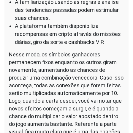
A familiarização usando as regras e análise
das tendências passadas podem estimular
suas chances.
A plataforma também disponibiliza
recompensas em cripto através do missões
diárias, giro da sorte e cashbacks VIP.
Nesse modo, os símbolos ganhadores
permanecem fixos enquanto os outros giram
novamente, aumentando as chances de
produzir uma combinação vencedora. Caso isso
aconteça, todas as conexões que forem feitas
serão multiplicadas automaticamente por 10.
Logo, quando a carta descer, você vai notar que
novos efeitos começam a surgir, e é quando a
chance do multiplicar o valor apostado dentro
do jogo aumenta bastante. Referente a parte
visual, fica muito claro que é uma das criações