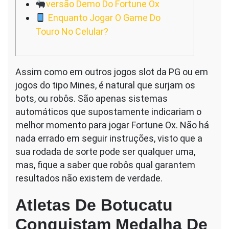
versão Demo Do Fortune Ox
Enquanto Jogar O Game Do
Touro No Celular?
Assim como em outros jogos slot da PG ou em
jogos do tipo Mines, é natural que surjam os
bots, ou robôs. São apenas sistemas
automáticos que supostamente indicariam o
melhor momento para jogar Fortune Ox. Não há
nada errado em seguir instruções, visto que a
sua rodada de sorte pode ser qualquer uma,
mas, fique a saber que robôs qual garantem
resultados não existem de verdade.
Atletas De Botucatu
Conquistam Medalha De