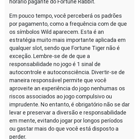
horário pagante do Fortune Rabbit.
Em pouco tempo, você perceberá os padrões
por pagamento, como a frequência com de que
os símbolos Wild aparecem. Esta é an
estratégia muito mais importante aplicada em
qualquer slot, sendo que Fortune Tiger não é
exceção. Lembre-se de de que a
responsabilidade no jogo é 1 sinal de
autocontrole e autoconsciência. Divertir-se de
maneira responsável permite que você
aproveite an experiência do jogo nenhumas os
riscos associados ao jogo compulsivo ou
imprudente. No entanto, é obrigatório não se dar
levar e preservar a diversão e responsabilidade
em mente, evitando jogar por longos períodos
ou gastar mais do que você está disposto a
perder.