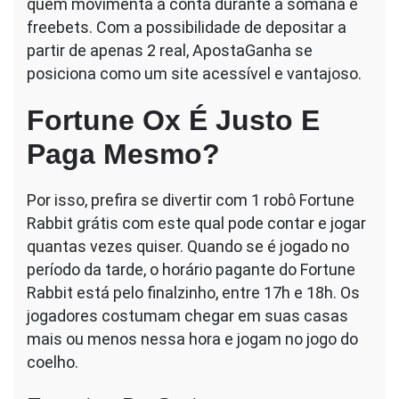
quem movimenta a conta durante a somana e
freebets. Com a possibilidade de depositar a
partir de apenas 2 real, ApostaGanha se
posiciona como um site acessível e vantajoso.
Fortune Ox É Justo E
Paga Mesmo?
Por isso, prefira se divertir com 1 robô Fortune
Rabbit grátis com este qual pode contar e jogar
quantas vezes quiser. Quando se é jogado no
período da tarde, o horário pagante do Fortune
Rabbit está pelo finalzinho, entre 17h e 18h. Os
jogadores costumam chegar em suas casas
mais ou menos nessa hora e jogam no jogo do
coelho.