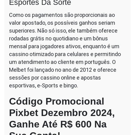
Esportes Da Sorte
Como os pagamentos são proporcionais ao
valor apostado, os possíveis ganhos seriam
superiores. Não só isso, ele também oferece
rodadas grátis no quotidiano e um bônus
mensal para jogadores ativos, enquanto é um
cassino otimizado para celulares e permitindo
um atendimento ao cliente em português. O
Melbet foi lançado no ano de 2012 e oferece
sessões por cassino online e apostas
esportivas, e-Sports e bingo.
Código Promocional
Pixbet Dezembro 2024,
Ganhe Até R$ 600 Na