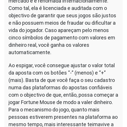
mercado e é renomada internacionalmente.
Como tal, ela é licenciada e auditada com o
objectivo de garantir que seus jogos são justos
e não possuem meios de fraudar ou dificultar a
vida do jogador. Caso apareçam pelo menos
cinco símbolos de pagamento com valores em
dinheiro real, você ganha os valores
automaticamente.
Ao espigar, você consegue ajustar o valor total
da aposta com os botões “-” (menos) e “+”
(mais). Basta de que você faça o seu cadastro
numa das plataformas do apostas confiáveis
com o objectivo de que, então, possa começar a
jogar Fortune Mouse de modo a valer dinheiro.
Para o mecanismo do jogo, quanto mais
pessoas estiverem presentes na plataforma ao
mesmo tempo, mais interessante teimavive a