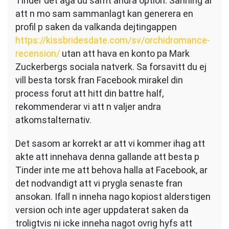
Tinder det aga du samt andra option. Sanning ar
att n mo sam sammanlagt kan generera en
profil p saken da valkanda dejtingappen
https://kissbridesdate.com/sv/orchidromance-
recension/
utan att hava en konto pa Mark
Zuckerbergs sociala natverk. Sa forsavitt du ej
vill besta torsk fran Facebook mirakel din
process forut att hitt din battre half,
rekommenderar vi att n valjer andra
atkomstalternativ.
Det sasom ar korrekt ar att vi kommer ihag att
akte att innehava denna gallande att besta p
Tinder inte me att behova halla at Facebook, ar
det nodvandigt att vi prygla senaste fran
ansokan. Ifall n inneha nago kopiost alderstigen
version och inte ager uppdaterat saken da
troligtvis ni icke inneha nagot ovrig hyfs att