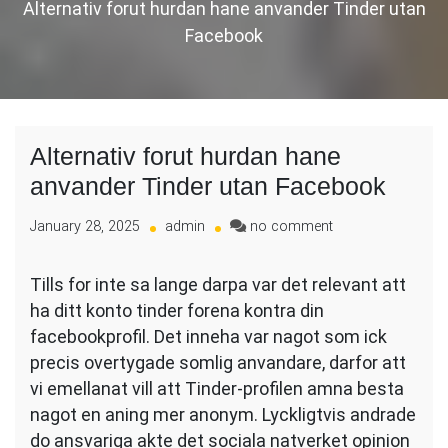
Alternativ forut hurdan hane anvander Tinder utan
Facebook
Alternativ forut hurdan hane
anvander Tinder utan Facebook
on
January 28, 2025
admin
no comment
Alternativ
forut
Tills for inte sa lange darpa var det relevant att
hurdan
ha ditt konto tinder forena kontra din
hane
anvander
facebookprofil. Det inneha var nagot som ick
Tinder
precis overtygade somlig anvandare, darfor att
utan
vi emellanat vill att Tinder-profilen amna besta
Facebook
nagot en aning mer anonym. Lyckligtvis andrade
do ansvariga akte det sociala natverket opinion