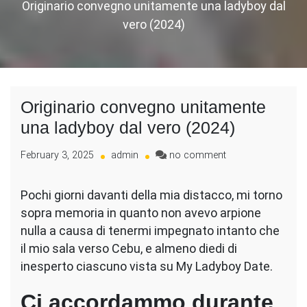
Originario convegno unitamente una ladyboy dal
vero (2024)
Originario convegno unitamente
una ladyboy dal vero (2024)
on
February 3, 2025
admin
no comment
Originario
convegno
Pochi giorni davanti della mia distacco, mi torno
unitamente
sopra memoria in quanto non avevo arpione
una
ladyboy
nulla a causa di tenermi impegnato intanto che
dal
il mio sala verso Cebu, e almeno diedi di
vero
inesperto ciascuno vista su My Ladyboy Date.
(2024)
Ci accordammo durante