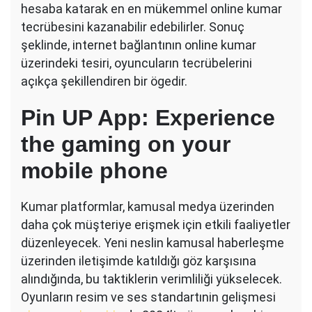
hesaba katarak en en mükemmel online kumar
tecrübesini kazanabilir edebilirler. Sonuç
şeklinde, internet bağlantının online kumar
üzerindeki tesiri, oyuncuların tecrübelerini
açıkça şekillendiren bir ögedir.
Pin UP App: Experience
the gaming on your
mobile phone
Kumar platformlar, kamusal medya üzerinden
daha çok müşteriye erişmek için etkili faaliyetler
düzenleyecek. Yeni neslin kamusal haberleşme
üzerinden iletişimde katıldığı göz karşısına
alındığında, bu taktiklerin verimliliği yükselecek.
Oyunların resim ve ses standartınin gelişmesi