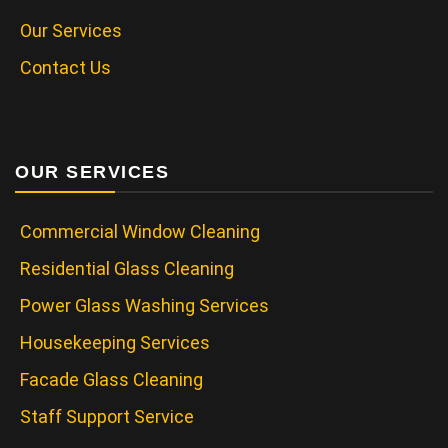
Our Services
Contact Us
OUR SERVICES
Commercial Window Cleaning
Residential Glass Cleaning
Power Glass Washing Services
Housekeeping Services
Facade Glass Cleaning
Staff Support Service