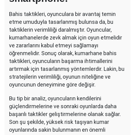
Bahis taktikleri, oyunculara bir avantaj temin
etme umuduyla tasarlanmış bulunsa da, bu
taktiklerin verimliliği daralmıştır. Oyuncular,
kumarhanelerde zevk almak için oyun etmelidir
ve zararlarını kabul etmeyi sağlamayı
öğrenmelidir. Sonuç olarak, kumarhane bahis
taktikleri, oyuncuların başarma ihtimallerini
artırmak için tasarlanmış yöntemlerdir. Lakin, bu
stratejilerin verimliliği, oyunun niteliğine ve
oyuncunun deneyimine göre değişir.
Bu tip bir analiz, oyuncuların kendilerini
güçlendirmelerine ve sonraki oyunlarda daha
başarılı taktikler geliştirmelerine olanak sağlar.
Son şu şekilde, yüksek risk taşıyan kumar
oyunlarında sakin bulunmanın en önemli