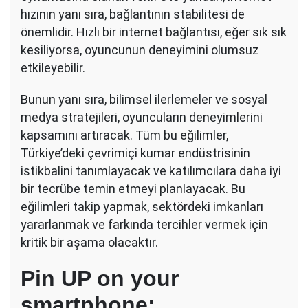
hızının yanı sıra, bağlantının stabilitesi de
önemlidir. Hızlı bir internet bağlantısı, eğer sık sık
kesiliyorsa, oyuncunun deneyimini olumsuz
etkileyebilir.
Bunun yanı sıra, bilimsel ilerlemeler ve sosyal
medya stratejileri, oyuncuların deneyimlerini
kapsamını artıracak. Tüm bu eğilimler,
Türkiye’deki çevrimiçi kumar endüstrisinin
istikbalini tanımlayacak ve katılımcılara daha iyi
bir tecrübe temin etmeyi planlayacak. Bu
eğilimleri takip yapmak, sektördeki imkanları
yararlanmak ve farkında tercihler vermek için
kritik bir aşama olacaktır.
Pin UP on your
smartphone: