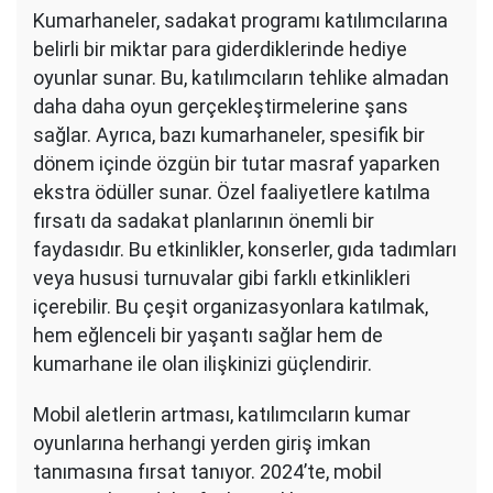
Kumarhaneler, sadakat programı katılımcılarına
belirli bir miktar para giderdiklerinde hediye
oyunlar sunar. Bu, katılımcıların tehlike almadan
daha daha oyun gerçekleştirmelerine şans
sağlar. Ayrıca, bazı kumarhaneler, spesifik bir
dönem içinde özgün bir tutar masraf yaparken
ekstra ödüller sunar. Özel faaliyetlere katılma
fırsatı da sadakat planlarının önemli bir
faydasıdır. Bu etkinlikler, konserler, gıda tadımları
veya hususi turnuvalar gibi farklı etkinlikleri
içerebilir. Bu çeşit organizasyonlara katılmak,
hem eğlenceli bir yaşantı sağlar hem de
kumarhane ile olan ilişkinizi güçlendirir.
Mobil aletlerin artması, katılımcıların kumar
oyunlarına herhangi yerden giriş imkan
tanımasına fırsat tanıyor. 2024’te, mobil