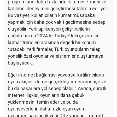
programların daha fazla nitelik temin etmesi ve
katılımcı deneyimini geliştirmesi tahmin ediliyor.
Bu vaziyet, kullanıcıların kumar müsabaka
yapmak için daha çok vakit geçirmesine sebep
oluşabilir. Yerli aplikasyon geliştiricilerin
çoğalması da 2024’te Türkiye’deki çevrimiçi
kumar trendleri arasında değerli bir konum
tutacak. Yerli firmalar, Türk oyuncuların talep
yönelik özel oyunlar ve sistemler oluşturmaya
başlayacak.
Eğer internet bağlantısı yavaşsa, katılımcıların
oyun akışını izleme gerçekleştirmesi zorlaşır ve
bu da hasarlara yol sebep olabilir. Ayrıca, süratli
internet ilişkisi, oyunların daha çabuk
yüklenmesini temin eder ve bu da
oyunseverlerin daha fazla oyun oyun
oynamasına olanak verir. Öte yandan, internet