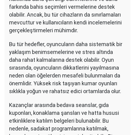
farkında bahis seçimleri vermelerine destek
olabilir. Ancak, bu tür cihazların da sınırlamaları
mevcuttur ve kullanıcıların kendi incelemelerini
gerçekleştirmeleri mühimdir.
Bu tür hedefler, oyuncuların daha sistematik bir
yaklaşım benimsemelerine ve stres altında
daha rahat kalmalarına destek olabilir. Oyun
sırasında, oyuncuların dikkatlerini yayılmasına
neden olan öğelerden mesafeli bulunmaları da
önemlidir. Yüksek risk taşıyan kumar oyunları
sıklıkla yoğun ve rahatsız edici ortamlarda olur.
Kazançlar arasında bedava seanslar, gıda
kuponları, konaklama şansları ve hatta hususi
etkinliklere katılım belgeleri bulunabilir. Bu
nedenle, sadakat programlarına katılmak,