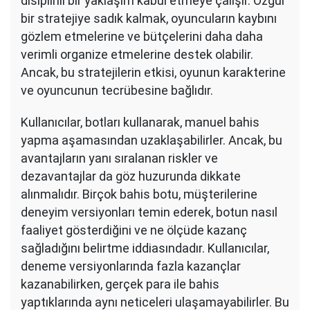
disiplinli bir yaklaşım kabul etmeye çalışır. Özgül
bir stratejiye sadık kalmak, oyuncuların kaybını
gözlem etmelerine ve bütçelerini daha daha
verimli organize etmelerine destek olabilir.
Ancak, bu stratejilerin etkisi, oyunun karakterine
ve oyuncunun tecrübesine bağlıdır.
Kullanıcılar, botları kullanarak, manuel bahis
yapma aşamasından uzaklaşabilirler. Ancak, bu
avantajların yanı sıralanan riskler ve
dezavantajlar da göz huzurunda dikkate
alınmalıdır. Birçok bahis botu, müşterilerine
deneyim versiyonları temin ederek, botun nasıl
faaliyet gösterdiğini ve ne ölçüde kazanç
sağladığını belirtme iddiasındadır. Kullanıcılar,
deneme versiyonlarında fazla kazançlar
kazanabilirken, gerçek para ile bahis
yaptıklarında aynı neticeleri ulaşamayabilirler. Bu