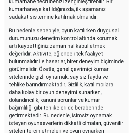
kumarhane tecrübenizi zenginleştirebilir. Bir
kumarhaneye katıldığınızda, ilk aşamanız
sadakat sistemine katılmak olmalıdır.
Bu nedenle sebebiyle, oyun katılırken duygusal
durumunuzu denetim kontrol altında korumak
artı kaybettiğiniz zaman hal kabul etmek
değerlidir. Aktivite, eğlenceli tek faaliyet
bulunmalıdır ile hasarlar, birer deneyim biçiminde
görülmelidir. Özetle, genel çevrimiçi kumar
sitelerinde gizli oynamak, sayısız fayda ve
tehlike barındırmaktadır. Gizlilik, katılımcılara
daha kolay bir oyun deneyimi sunarken,
dolandırıcılık, kanuni sorunlar ve kumar
bağımlılığı gibi tehlikeleri de beraberinde
getirmektedir. Bu nedenle, isimsiz oynamak
isteyen oyunseverlerin dikkatli olmaları, güvenilir
siteleri tercih etmeleri ve oyun oynarken