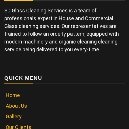
SD Glass Cleaning Services is a team of
professionals expert in House and Commercial
Glass cleaning services. Our representatives are
trained to follow an orderly pattern, equipped with
modern machinery and organic cleaning cleaning
service being delivered to you every-time.
QUICK MENU
Home
About Us
Gallery
Our Clients