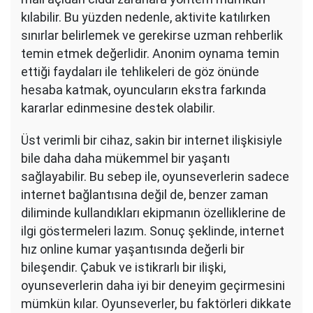
up
kılabilir. Bu yüzden nedenle, aktivite katılırken
to
10000
sınırlar belirlemek ve gerekirse uzman rehberlik
Rupees
temin etmek değerlidir. Anonim oynama temin
💰
ettiği faydaları ile tehlikeleri de göz önünde
Pin
hesaba katmak, oyuncuların ekstra farkında
UP
Playing
kararlar edinmesine destek olabilir.
Cards
Üst verimli bir cihaz, sakin bir internet ilişkisiyle
bile daha daha mükemmel bir yaşantı
sağlayabilir. Bu sebep ile, oyunseverlerin sadece
internet bağlantısına değil de, benzer zaman
diliminde kullandıkları ekipmanın özelliklerine de
ilgi göstermeleri lazım. Sonuç şeklinde, internet
hız online kumar yaşantısında değerli bir
bileşendir. Çabuk ve istikrarlı bir ilişki,
oyunseverlerin daha iyi bir deneyim geçirmesini
mümkün kılar. Oyunseverler, bu faktörleri dikkate