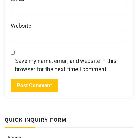
Website
Save my name, email, and website in this
browser for the next time I comment.
QUICK INQUIRY FORM