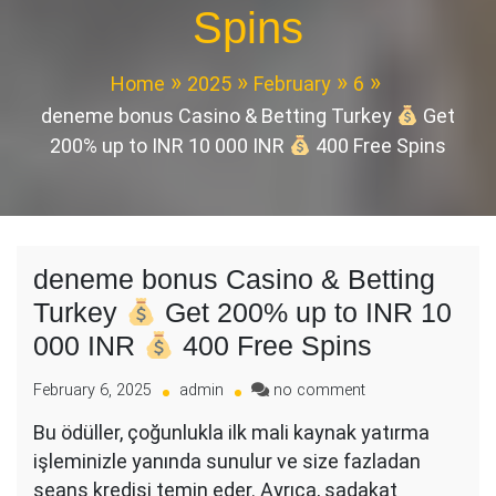
Spins
Home
2025
February
6
deneme bonus Casino & Betting Turkey
Get
200% up to INR 10 000 INR
400 Free Spins
deneme bonus Casino & Betting
Turkey
Get 200% up to INR 10
000 INR
400 Free Spins
on
February 6, 2025
admin
no comment
deneme
Bu ödüller, çoğunlukla ilk mali kaynak yatırma
bonus
işleminizle yanında sunulur ve size fazladan
Casino
&
seans kredisi temin eder. Ayrıca, sadakat