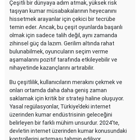
Çeşitli bir dünyaya adım atmak, yüksek risk
taşıyan kumar müsabakalarının heyecanını
hissetmek arayanlar için çekici bir tecrübe
temin eder. Ancak, bu çeşit oyunlarda başarılı
olmak için sadece talih değil, aynı zamanda
zihinsel güç da lazım. Gerilim altında rahat
bulunabilmek, oyuncuların seçim verme
aşamalarını pozitif tarafında etkileyebilir ve
nihayetinde kazançlarını artırabilir.
Bu çeşitlilik, kullanıcıların merakını çekmek ve
onları ortamda daha daha geniş zaman
saklamak için kritik bir strateji haline oluşuyor.
Yasal regülasyonlar, Türkiye’deki internet
üzerinden kumar endüstrisinin geleceğini
belirleyen bir farklı mühim unsurdur. 2024’te,
devletin internet üzerinden kumar konusundaki
kontrollerini artırması tahmin ediliyor.