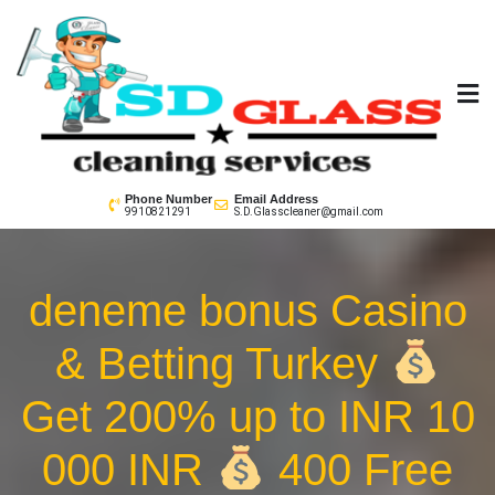
Skip
to
content
SD GLass Cleaning
Phone Number
Email Address
9910821291
S.D.Glasscleaner@gmail.com
deneme bonus Casino
& Betting Turkey
Get 200% up to INR 10
000 INR
400 Free