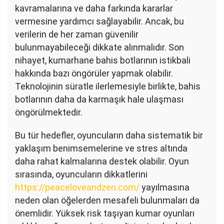
kavramalarına ve daha farkında kararlar
vermesine yardımcı sağlayabilir. Ancak, bu
verilerin de her zaman güvenilir
bulunmayabileceği dikkate alınmalıdır. Son
nihayet, kumarhane bahis botlarının istikbali
hakkında bazı öngörüler yapmak olabilir.
Teknolojinin süratle ilerlemesiyle birlikte, bahis
botlarının daha da karmaşık hale ulaşması
öngörülmektedir.
Bu tür hedefler, oyuncuların daha sistematik bir
yaklaşım benimsemelerine ve stres altında
daha rahat kalmalarına destek olabilir. Oyun
sırasında, oyuncuların dikkatlerini
https://peaceloveandzen.com/
yayılmasına
neden olan öğelerden mesafeli bulunmaları da
önemlidir. Yüksek risk taşıyan kumar oyunları