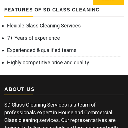
FEATURES OF SD GLASS CLEANING
Flexible Glass Cleaning Services
7+ Years of experience
Experienced & qualified teams
Highly competitive price and quality
ABOUT US
SD Glass Cleaning Services is a team of
professionals expert in House and Commercial
Glass cleaning services. Our representatives are
trained to follow an orderly pattern, equipped with