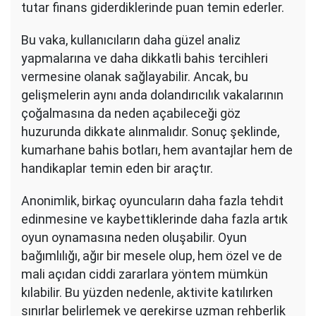
tutar finans giderdiklerinde puan temin ederler.
Bu vaka, kullanıcıların daha güzel analiz
yapmalarına ve daha dikkatli bahis tercihleri
vermesine olanak sağlayabilir. Ancak, bu
gelişmelerin aynı anda dolandırıcılık vakalarının
çoğalmasına da neden açabileceği göz
huzurunda dikkate alınmalıdır. Sonuç şeklinde,
kumarhane bahis botları, hem avantajlar hem de
handikaplar temin eden bir araçtır.
Anonimlik, birkaç oyuncuların daha fazla tehdit
edinmesine ve kaybettiklerinde daha fazla artık
oyun oynamasına neden oluşabilir. Oyun
bağımlılığı, ağır bir mesele olup, hem özel ve de
mali açıdan ciddi zararlara yöntem mümkün
kılabilir. Bu yüzden nedenle, aktivite katılırken
sınırlar belirlemek ve gerekirse uzman rehberlik