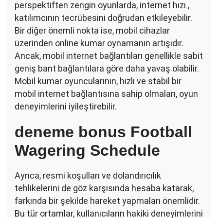
perspektiften zengin oyunlarda, internet hızı ,
katılımcının tecrübesini doğrudan etkileyebilir.
Bir diğer önemli nokta ise, mobil cihazlar
üzerinden online kumar oynamanın artışıdır.
Ancak, mobil internet bağlantıları genellikle sabit
geniş bant bağlantılara göre daha yavaş olabilir.
Mobil kumar oyuncularının, hızlı ve stabil bir
mobil internet bağlantısına sahip olmaları, oyun
deneyimlerini iyileştirebilir.
deneme bonus Football
Wagering Schedule
Ayrıca, resmi koşulları ve dolandırıcılık
tehlikelerini de göz karşısında hesaba katarak,
farkında bir şekilde hareket yapmaları önemlidir.
Bu tür ortamlar, kullanıcıların hakiki deneyimlerini