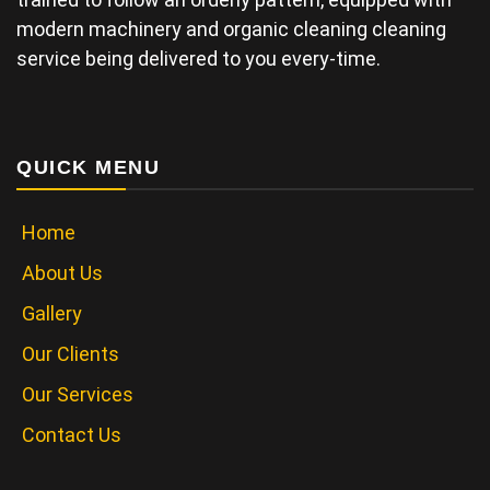
modern machinery and organic cleaning cleaning
service being delivered to you every-time.
QUICK MENU
Home
About Us
Gallery
Our Clients
Our Services
Contact Us