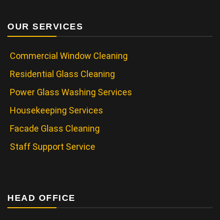
OUR SERVICES
Commercial Window Cleaning
Residential Glass Cleaning
Power Glass Washing Services
Housekeeping Services
Facade Glass Cleaning
Staff Support Service
HEAD OFFICE