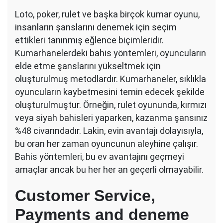
Loto, poker, rulet ve başka birçok kumar oyunu,
insanların şanslarını denemek için seçim
ettikleri tanınmış eğlence biçimleridir.
Kumarhanelerdeki bahis yöntemleri, oyuncuların
elde etme şanslarını yükseltmek için
oluşturulmuş metodlardır. Kumarhaneler, sıklıkla
oyuncuların kaybetmesini temin edecek şekilde
oluşturulmuştur. Örneğin, rulet oyununda, kırmızı
veya siyah bahisleri yaparken, kazanma şansınız
%48 civarındadır. Lakin, evin avantajı dolayısıyla,
bu oran her zaman oyuncunun aleyhine çalışır.
Bahis yöntemleri, bu ev avantajını geçmeyi
amaçlar ancak bu her her an geçerli olmayabilir.
Customer Service,
Payments and deneme