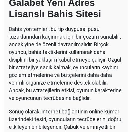
Galabet Yeni Adres
Lisanslı Bahis Sitesi
Bahis yöntemleri, bu tip duygusal pusu
tuzaklarından kaçınmak için bir çözüm sunabilir,
ancak yine de özenli davranılmalıdır. Birçok
oyuncu, bahis taktiklerini kullanarak daha
disiplinli bir yaklaşım kabul etmeye çalışır. Özgül
bir stratejiye sadık kalmak, oyuncuların kaybını
gözlem etmelerine ve bütçelerini daha daha
verimli organize etmelerine destek olabilir.
Ancak, bu stratejilerin etkisi, oyunun karakterine
ve oyuncunun tecrübesine bağlıdır.
Sonuç olarak, internet bağlantının online kumar
üzerindeki tesiri, oyuncuların tecrübelerini doğru
etkileyen bir bileşendir. Çabuk ve emniyetli bir