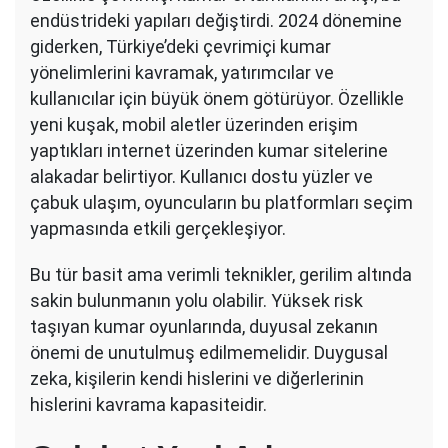
endüstrideki yapıları değiştirdi. 2024 dönemine
giderken, Türkiye’deki çevrimiçi kumar
yönelimlerini kavramak, yatırımcılar ve
kullanıcılar için büyük önem götürüyor. Özellikle
yeni kuşak, mobil aletler üzerinden erişim
yaptıkları internet üzerinden kumar sitelerine
alakadar belirtiyor. Kullanıcı dostu yüzler ve
çabuk ulaşım, oyuncuların bu platformları seçim
yapmasında etkili gerçekleşiyor.
Bu tür basit ama verimli teknikler, gerilim altında
sakin bulunmanın yolu olabilir. Yüksek risk
taşıyan kumar oyunlarında, duyusal zekanın
önemi de unutulmuş edilmemelidir. Duygusal
zeka, kişilerin kendi hislerini ve diğerlerinin
hislerini kavrama kapasiteidir.