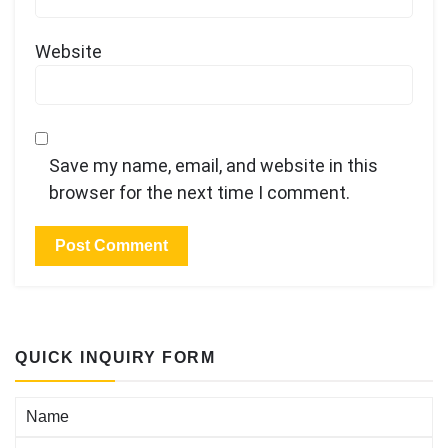
Website
Save my name, email, and website in this
browser for the next time I comment.
QUICK INQUIRY FORM