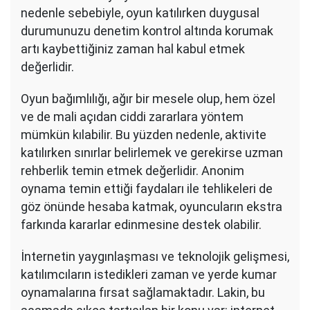
nedenle sebebiyle, oyun katılırken duygusal
durumunuzu denetim kontrol altında korumak
artı kaybettiğiniz zaman hal kabul etmek
değerlidir.
Oyun bağımlılığı, ağır bir mesele olup, hem özel
ve de mali açıdan ciddi zararlara yöntem
mümkün kılabilir. Bu yüzden nedenle, aktivite
katılırken sınırlar belirlemek ve gerekirse uzman
rehberlik temin etmek değerlidir. Anonim
oynama temin ettiği faydaları ile tehlikeleri de
göz önünde hesaba katmak, oyuncuların ekstra
farkında kararlar edinmesine destek olabilir.
İnternetin yaygınlaşması ve teknolojik gelişmesi,
katılımcıların istedikleri zaman ve yerde kumar
oynamalarına fırsat sağlamaktadır. Lakin, bu