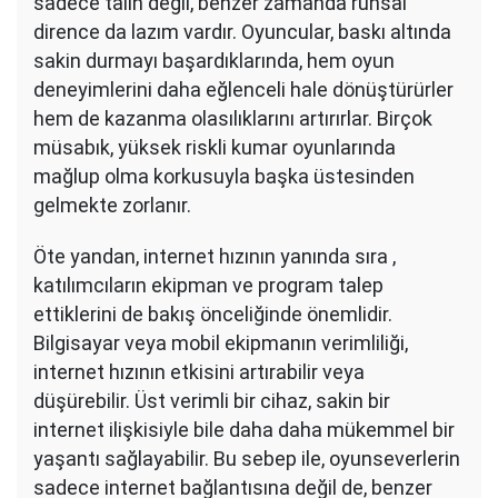
sadece talih değil, benzer zamanda ruhsal
dirence da lazım vardır. Oyuncular, baskı altında
sakin durmayı başardıklarında, hem oyun
deneyimlerini daha eğlenceli hale dönüştürürler
hem de kazanma olasılıklarını artırırlar. Birçok
müsabık, yüksek riskli kumar oyunlarında
mağlup olma korkusuyla başka üstesinden
gelmekte zorlanır.
Öte yandan, internet hızının yanında sıra ,
katılımcıların ekipman ve program talep
ettiklerini de bakış önceliğinde önemlidir.
Bilgisayar veya mobil ekipmanın verimliliği,
internet hızının etkisini artırabilir veya
düşürebilir. Üst verimli bir cihaz, sakin bir
internet ilişkisiyle bile daha daha mükemmel bir
yaşantı sağlayabilir. Bu sebep ile, oyunseverlerin
sadece internet bağlantısına değil de, benzer