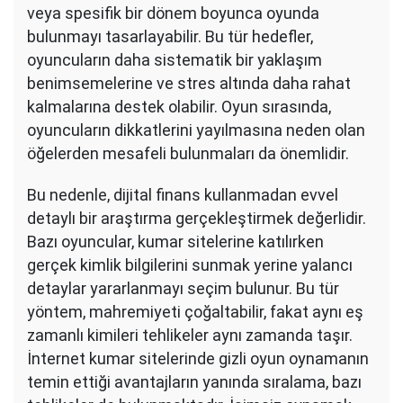
veya spesifik bir dönem boyunca oyunda
bulunmayı tasarlayabilir. Bu tür hedefler,
oyuncuların daha sistematik bir yaklaşım
benimsemelerine ve stres altında daha rahat
kalmalarına destek olabilir. Oyun sırasında,
oyuncuların dikkatlerini yayılmasına neden olan
öğelerden mesafeli bulunmaları da önemlidir.
Bu nedenle, dijital finans kullanmadan evvel
detaylı bir araştırma gerçekleştirmek değerlidir.
Bazı oyuncular, kumar sitelerine katılırken
gerçek kimlik bilgilerini sunmak yerine yalancı
detaylar yararlanmayı seçim bulunur. Bu tür
yöntem, mahremiyeti çoğaltabilir, fakat aynı eş
zamanlı kimileri tehlikeler aynı zamanda taşır.
İnternet kumar sitelerinde gizli oyun oynamanın
temin ettiği avantajların yanında sıralama, bazı