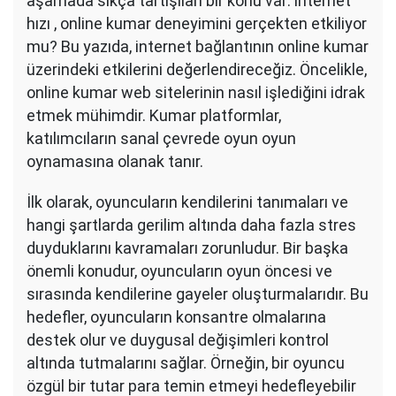
aşamada sıkça tartışılan bir konu var: internet
hızı , online kumar deneyimini gerçekten etkiliyor
mu? Bu yazıda, internet bağlantının online kumar
üzerindeki etkilerini değerlendireceğiz. Öncelikle,
online kumar web sitelerinin nasıl işlediğini idrak
etmek mühimdir. Kumar platformlar,
katılımcıların sanal çevrede oyun oyun
oynamasına olanak tanır.
İlk olarak, oyuncuların kendilerini tanımaları ve
hangi şartlarda gerilim altında daha fazla stres
duyduklarını kavramaları zorunludur. Bir başka
önemli konudur, oyuncuların oyun öncesi ve
sırasında kendilerine gayeler oluşturmalarıdır. Bu
hedefler, oyuncuların konsantre olmalarına
destek olur ve duygusal değişimleri kontrol
altında tutmalarını sağlar. Örneğin, bir oyuncu
özgül bir tutar para temin etmeyi hedefleyebilir