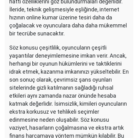
hattı özelliklerini göz bulundurmaları değerlidir.
İleride, teknik gelişmesiyle eşliğinde, internet
hızının online kumar üzerine tesiri daha da
çoğalacak ve oyunculara daha daha mükemmel
bir tecrübe sunacaktır.
Söz konusu çeşitlilik, oyuncuların çeşitli
yaşantılar deneyimlemesine imkan verir. Ancak,
herhangi bir oyunun hükümlerini ve taktiklerini
idrak etmek, kazanma imkanınızı yükseltebilir. En
son sonuç olarak, çevrimsiz şans oyunları
sitelerinde gizli katılmanın sağladığı ruhsal
etkileri aynı zamanda nazar önünde hesaba
katmak değerlidir. İsimsizlik, kimileri oyuncuların
ekstra korkusuz ve tehlikeli seçimler
edinmesine neden oluşabilir. Söz konusu
vaziyet, hasarların çoğalmasına ve ekstra artık
finans harcamaya yöntem mümkün kılabilir. Bu