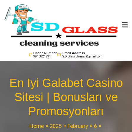
Skip
to
content
SD GLass Cleaning
Phone Number
Email Address
9910821291
S.D.Glasscleaner@gmail.com
En Iyi Galabet Casino
Sitesi | Bonusları ve
Promosyonları
Home
2025
February
6