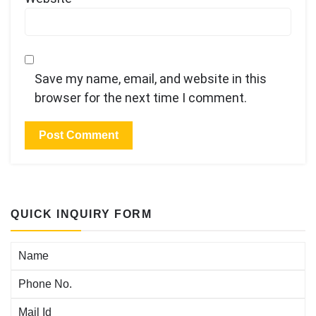
Save my name, email, and website in this
browser for the next time I comment.
QUICK INQUIRY FORM