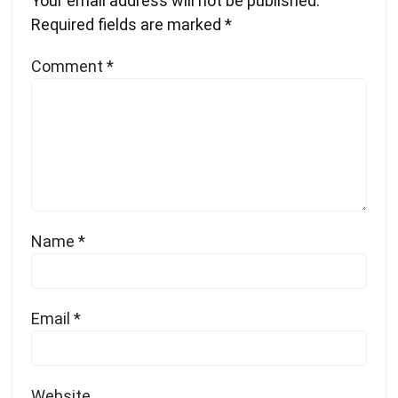
Your email address will not be published.
Required fields are marked
*
Comment
*
Name
*
Email
*
Website