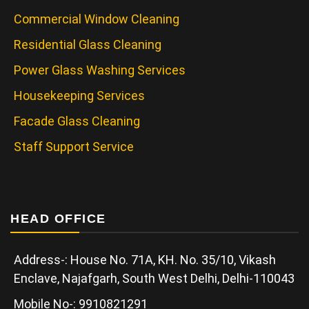
Commercial Window Cleaning
Residential Glass Cleaning
Power Glass Washing Services
Housekeeping Services
Facade Glass Cleaning
Staff Support Service
HEAD OFFICE
Address-: House No. 71A, KH. No. 35/10, Vikash
Enclave, Najafgarh, South West Delhi, Delhi-110043
Mobile No-: 9910821291