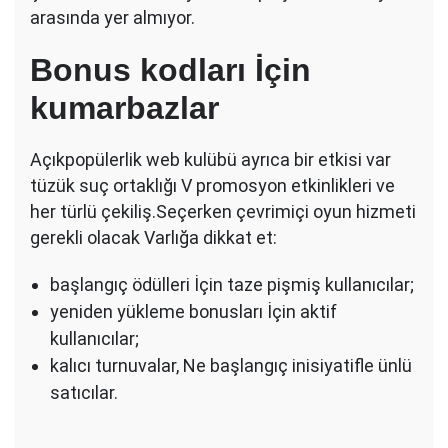
arasında yer almıyor.
Bonus kodları İçin
kumarbazlar
Açıkpopülerlik web kulübü ayrıca bir etkisi var
tüzük suç ortaklığı V promosyon etkinlikleri ve
her türlü çekiliş.Seçerken çevrimiçi oyun hizmeti
gerekli olacak Varlığa dikkat et:
başlangıç ödülleri İçin taze pişmiş kullanıcılar;
yeniden yükleme bonusları İçin aktif
kullanıcılar;
kalıcı turnuvalar, Ne başlangıç inisiyatifle ünlü
satıcılar.