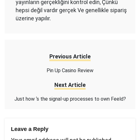
yayınların gerçekliğini kontrol edin, Çünkü
hepsi değil vardır gerçek Ve genellikle sipariş
üzerine yapılır.
Previous Article
Pin Up Casino Review
Next Article
Just how ‘s the signal-up processes to own Feeld?
Leave a Reply