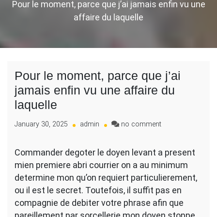
Pour le moment, parce que j’ai jamais enfin vu une
affaire du laquelle
Pour le moment, parce que j’ai
jamais enfin vu une affaire du
laquelle
on
January 30, 2025
admin
no comment
Pour
le
Commander degoter le doyen levant a present
moment,
mien premiere abri courrier on a au minimum
parce
que
determine mon qu’on requiert particulierement,
j’ai
ou il est le secret. Toutefois, il suffit pas en
jamais
compagnie de debiter votre phrase afin que
enfin
pareillement par sorcellerie mon doyen stoppe
vu