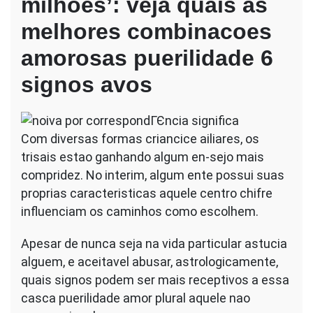
milhoes’: veja quais as
Moreira
como
melhores combinacoes
Rodrigo
Simas,
amorosas puerilidade 6
quais
signos avos
signos
topam
trisal?
Com diversas formas criancice ailiares, os
trisais estao ganhando algum en-sejo mais
compridez. No interim, algum ente possui suas
proprias caracteristicas aquele centro chifre
influenciam os caminhos como escolhem.
Apesar de nunca seja na vida particular astucia
alguem, e aceitavel abusar, astrologicamente,
quais signos podem ser mais receptivos a essa
casca puerilidade amor plural aquele nao