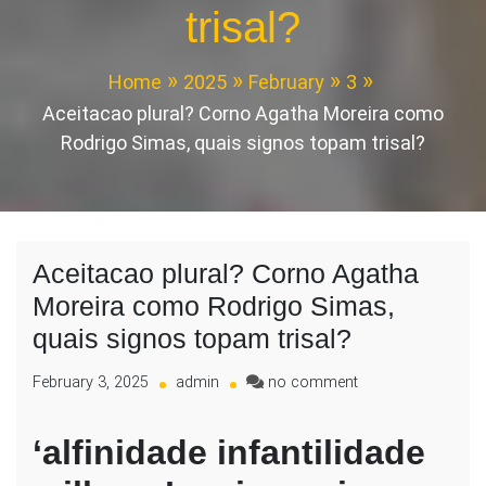
trisal?
Home
2025
February
3
Aceitacao plural? Corno Agatha Moreira como
Rodrigo Simas, quais signos topam trisal?
Aceitacao plural? Corno Agatha
Moreira como Rodrigo Simas,
quais signos topam trisal?
on
February 3, 2025
admin
no comment
Aceitacao
plural?
‘alfinidade infantilidade
Corno
Agatha