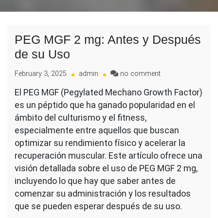
PEG MGF 2 mg: Antes y Después
de su Uso
on
February 3, 2025
admin
no comment
PEG
El PEG MGF (Pegylated Mechano Growth Factor)
MGF
es un péptido que ha ganado popularidad en el
2
mg:
ámbito del culturismo y el fitness,
Antes
especialmente entre aquellos que buscan
y
optimizar su rendimiento físico y acelerar la
Después
recuperación muscular. Este artículo ofrece una
de
su
visión detallada sobre el uso de PEG MGF 2 mg,
Uso
incluyendo lo que hay que saber antes de
comenzar su administración y los resultados
que se pueden esperar después de su uso.